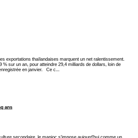
es exportations thaïlandaises marquent un net ralentissement.
9 % sur un an, pour atteindre 29,4 milliards de dollars, loin de
nregistrée en janvier. Ce c...
nq ans
ture secondaire, le manioc s’impose aujourd’hui comme un