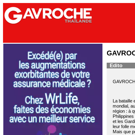
GAVROCH
Edito
GAVROCHE E
La bataille
mondial, au
région : à 
Philippines
et les Gard
leur folle 
Mais que pr