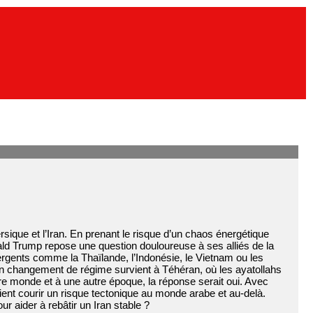
rsique et l’Iran. En prenant le risque d’un chaos énergétique
ld Trump repose une question douloureuse à ses alliés de la
ergents comme la Thaïlande, l’Indonésie, le Vietnam ou les
si un changement de régime survient à Téhéran, où les ayatollahs
re monde et à une autre époque, la réponse serait oui. Avec
saient courir un risque tectonique au monde arabe et au-delà.
 aider à rebâtir un Iran stable ?