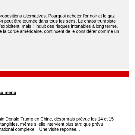
opositions alternatives. Pourquoi acheter l’or noir et le gaz
on peut être tournée dans tous les sens. Le chaos trumpiste
exploitent, mais il induit des risques intenables à long terme.
 de la corde américaine, continuent de le considérer comme un
 au menu
cain Donald Trump en Chine, désormais prévue les 14 et 15
s tangibles, même si elle intervient plus tard que prévu
rnational complexe. Une visite reportée...