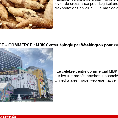
levier de croissance pour l’agricultu
d’exportations en 2025. Le manioc g
E – COMMERCE : MBK Center épinglé par Washington pour co
Le célèbre centre commercial MBK Ce
sur les « marchés notoires » associés 
United States Trade Representative,
 Marchés