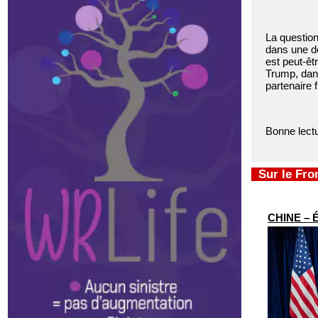
La question
dans une de
est peut-êt
Trump, dans
partenaire 
Bonne lectu
Sur le Fr
CHINE – É