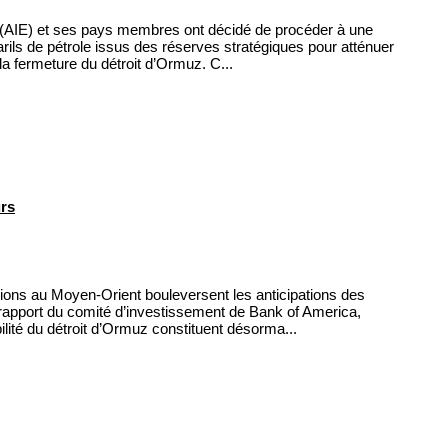
e (AIE) et ses pays membres ont décidé de procéder à une
barils de pétrole issus des réserves stratégiques pour atténuer
la fermeture du détroit d’Ormuz. C...
urs
nsions au Moyen-Orient bouleversent les anticipations des
 rapport du comité d’investissement de Bank of America,
abilité du détroit d’Ormuz constituent désorma...