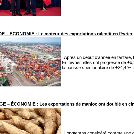
 – ÉCONOMIE : Le moteur des exportations ralentit en février
Après un début d’année en fanfare, l
En février, elles ont progressé de +9,
la hausse spectaculaire de +24,4 % e
– ÉCONOMIE : Les exportations de manioc ont doublé en ci
Longtemps considéré comme une cul