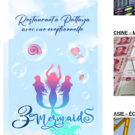
CHINE – M
ASIE – ÉC