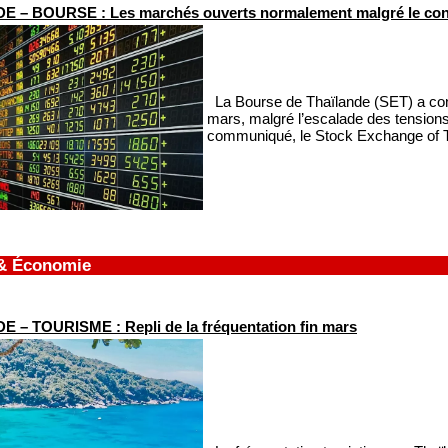
 – BOURSE : Les marchés ouverts normalement malgré le conf
La Bourse de Thaïlande (SET) a con
mars, malgré l’escalade des tension
communiqué, le Stock Exchange of Tha
& Économie
 – TOURISME : Repli de la fréquentation fin mars