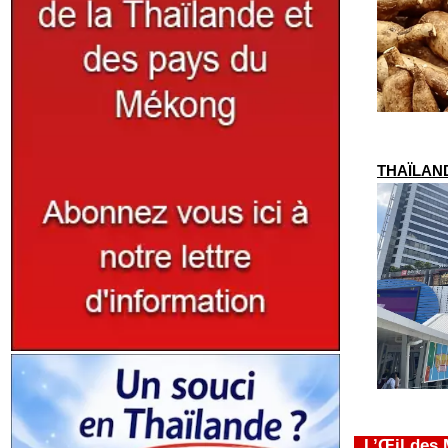
THAÏLAND
L’Œil des