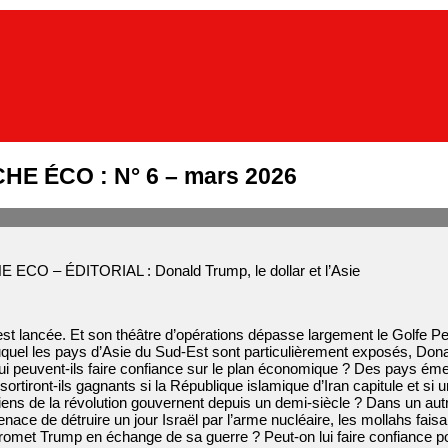
E ÉCO : N° 6 – mars 2026
CO – ÉDITORIAL : Donald Trump, le dollar et l’Asie
 est lancée. Et son théâtre d’opérations dépasse largement le Golfe Pe
quel les pays d’Asie du Sud-Est sont particulièrement exposés, Dona
qui peuvent-ils faire confiance sur le plan économique ? Des pays ém
 sortiront-ils gagnants si la République islamique d’Iran capitule et 
iens de la révolution gouvernent depuis un demi-siècle ? Dans un aut
menace de détruire un jour Israël par l’arme nucléaire, les mollahs fai
omet Trump en échange de sa guerre ? Peut-on lui faire confiance pour