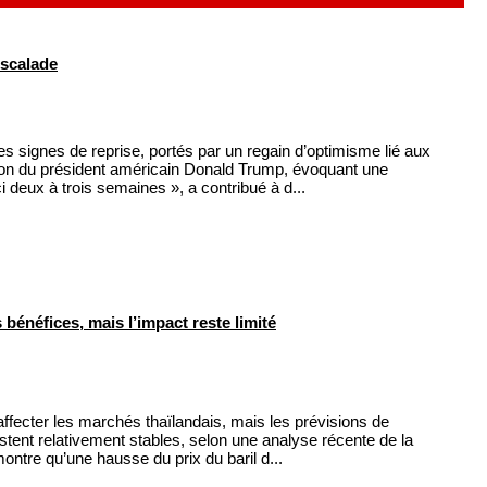
escalade
 signes de reprise, portés par un regain d’optimisme lié aux
tion du président américain Donald Trump, évoquant une
ici deux à trois semaines », a contribué à d...
énéfices, mais l’impact reste limité
ffecter les marchés thaïlandais, mais les prévisions de
stent relativement stables, selon une analyse récente de la
ntre qu’une hausse du prix du baril d...