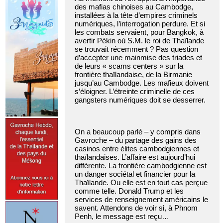
des mafias chinoises au Cambodge,
installées à la tête d’empires criminels
numériques, l’interrogation perdure. Et si
les combats servaient, pour Bangkok, à
avertir Pékin où S.M. le roi de Thaïlande
se trouvait récemment ? Pas question
d’accepter une mainmise des triades et
de leurs « scams centers » sur la
frontière thaïlandaise, de la Birmanie
jusqu’au Cambodge. Les mafieux doivent
s’éloigner. L’étreinte criminelle de ces
gangsters numériques doit se desserrer.
On a beaucoup parlé – y compris dans
Gavroche – du partage des gains des
casinos entre élites cambodgiennes et
thaïlandaises. L’affaire est aujourd’hui
différente. La frontière cambodgienne est
un danger sociétal et financier pour la
Thaïlande. Ou elle est en tout cas perçue
comme telle. Donald Trump et les
services de renseignement américains le
savent. Attendons de voir si, à Phnom
Penh, le message est reçu…