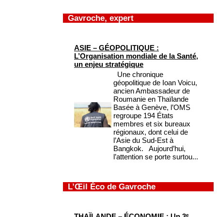
Gavroche, expert
ASIE – GÉOPOLITIQUE :
L’Organisation mondiale de la Santé,
un enjeu stratégique
Une chronique
géopolitique de Ioan Voicu,
ancien Ambassadeur de
Roumanie en Thaïlande
Basée à Genève, l’OMS
regroupe 194 États
membres et six bureaux
régionaux, dont celui de
l’Asie du Sud-Est à
Bangkok. Aujourd’hui,
l’attention se porte surtou...
L’Œil Éco de Gavroche
THAÏLANDE – ÉCONOMIE : Un 3ᵉ