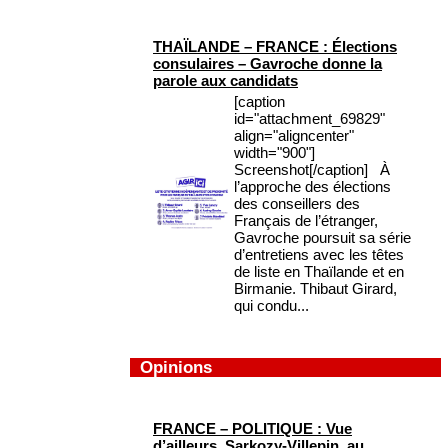
THAÏLANDE – FRANCE : Élections
consulaires – Gavroche donne la
parole aux candidats
[caption
id="attachment_69829"
align="aligncenter"
width="900"]
Screenshot[/caption] À
l’approche des élections
des conseillers des
Français de l’étranger,
Gavroche poursuit sa série
d’entretiens avec les têtes
de liste en Thaïlande et en
Birmanie. Thibaut Girard,
qui condu...
Opinions
FRANCE – POLITIQUE : Vue
d’ailleurs, Sarkozy-Villepin, au