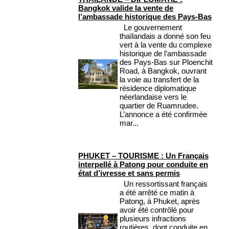
Bangkok valide la vente de
l’ambassade historique des Pays-Bas
Le gouvernement
thaïlandais a donné son feu
vert à la vente du complexe
historique de l’ambassade
des Pays-Bas sur Ploenchit
Road, à Bangkok, ouvrant
la voie au transfert de la
résidence diplomatique
néerlandaise vers le
quartier de Ruamrudee.
L’annonce a été confirmée
mar...
PHUKET – TOURISME : Un Français
interpellé à Patong pour conduite en
état d’ivresse et sans permis
Un ressortissant français
a été arrêté ce matin à
Patong, à Phuket, après
avoir été contrôlé pour
plusieurs infractions
routières, dont conduite en