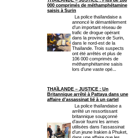
000 comprimés de méthamphétamine
saisis à Surin
La police thaïlandaise a
annoncé le démantèlement
d’un important réseau de
trafic de drogue opérant
dans la province de Surin,
dans le nord-est de la
Thaïlande. Trois suspects
ont été arrêtés et plus de
106 000 comprimés de
méthamphétamine saisis
lors d’une vaste opé...
THAÏLANDE – JUSTICE : Un
Britannique arrêté à Pattaya dans une
affaire d’assassinat lié à un cartel
La police thaïlandaise a
arrêté un ressortissant
britannique soupçonné
d’avoir fourni les armes
utilisées dans l’assassinat
d’un jeune Irakien à Phuket,
dans une affaire que les