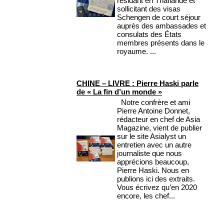
résidant en Thaïlande et
sollicitant des visas
Schengen de court séjour
auprès des ambassades et
consulats des États
membres présents dans le
royaume. ...
CHINE – LIVRE : Pierre Haski parle
de « La fin d’un monde »
Notre confrère et ami
Pierre Antoine Donnet,
rédacteur en chef de Asia
Magazine, vient de publier
sur le site Asialyst un
entretien avec un autre
journaliste que nous
apprécions beaucoup,
Pierre Haski. Nous en
publions ici des extraits.
Vous écrivez qu’en 2020
encore, les chef...