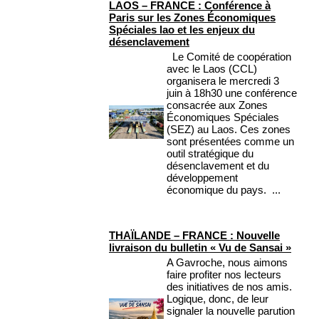
LAOS – FRANCE : Conférence à
Paris sur les Zones Économiques
Spéciales lao et les enjeux du
désenclavement
Le Comité de coopération
avec le Laos (CCL)
organisera le mercredi 3
juin à 18h30 une conférence
consacrée aux Zones
Économiques Spéciales
(SEZ) au Laos. Ces zones
sont présentées comme un
outil stratégique du
désenclavement et du
développement
économique du pays. ...
THAÏLANDE – FRANCE : Nouvelle
livraison du bulletin « Vu de Sansai »
A Gavroche, nous aimons
faire profiter nos lecteurs
des initiatives de nos amis.
Logique, donc, de leur
signaler la nouvelle parution