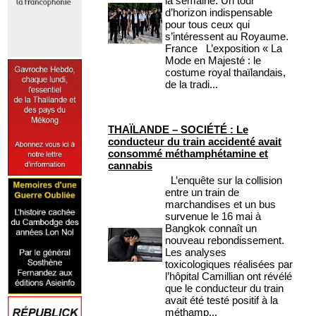
la semaine. Un tour
d’horizon indispensable
pour tous ceux qui
s’intéressent au Royaume.
France L’exposition « La
Mode en Majesté : le
costume royal thaïlandais,
de la tradi...
THAÏLANDE – SOCIÉTÉ : Le
conducteur du train accidenté avait
consommé méthamphétamine et
cannabis
L’enquête sur la collision
entre un train de
marchandises et un bus
survenue le 16 mai à
Bangkok connaît un
nouveau rebondissement.
Les analyses
toxicologiques réalisées par
l’hôpital Camillian ont révélé
que le conducteur du train
avait été testé positif à la
méthamp...