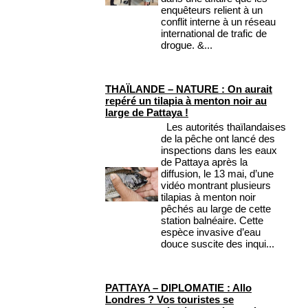
enquêteurs relient à un
conflit interne à un réseau
international de trafic de
drogue. &...
THAÏLANDE – NATURE : On aurait
repéré un tilapia à menton noir au
large de Pattaya !
Les autorités thaïlandaises
de la pêche ont lancé des
inspections dans les eaux
de Pattaya après la
diffusion, le 13 mai, d’une
vidéo montrant plusieurs
tilapias à menton noir
pêchés au large de cette
station balnéaire. Cette
espèce invasive d’eau
douce suscite des inqui...
PATTAYA – DIPLOMATIE : Allo
Londres ? Vos touristes se