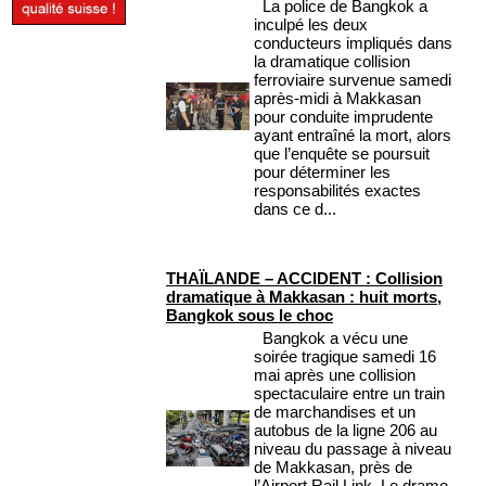
La police de Bangkok a
inculpé les deux
conducteurs impliqués dans
la dramatique collision
ferroviaire survenue samedi
après-midi à Makkasan
pour conduite imprudente
ayant entraîné la mort, alors
que l’enquête se poursuit
pour déterminer les
responsabilités exactes
dans ce d...
THAÏLANDE – ACCIDENT : Collision
dramatique à Makkasan : huit morts,
Bangkok sous le choc
Bangkok a vécu une
soirée tragique samedi 16
mai après une collision
spectaculaire entre un train
de marchandises et un
autobus de la ligne 206 au
niveau du passage à niveau
de Makkasan, près de
l’Airport Rail Link. Le drame,