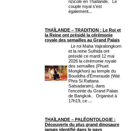
rizicole en Thaïlande. Le
couple royal s’est
également...
THAÏLANDE – TRADITION : Le Roi et
la Reine ont présidé la cérémonie
royale des semailles au Grand Palais
Le roi Maha Vajiralongkorn
et la reine Suthida ont
présidé ce mardi 12 mai
2026 la cérémonie royale
des semailles (Phuet
Mongkhon) au temple du
Bouddha d’Émeraude (Wat
Phra Si Rattana
Satsadaram), dans
l’enceinte du Grand Palais
de Bangkok. Organisé à
17h19, ce ...
THAÏLANDE – PALÉONTOLOGIE :
Découverte du plus grand dinosaure
jamais identifié dans le pays