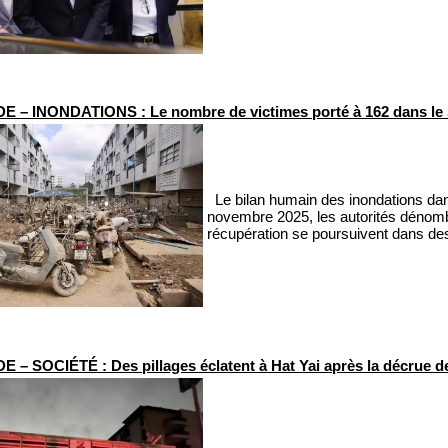
 – INONDATIONS : Le nombre de victimes porté à 162 dans le
Le bilan humain des inondations dans
novembre 2025, les autorités dénomb
récupération se poursuivent dans des
 – SOCIÉTÉ : Des pillages éclatent à Hat Yai après la décrue d