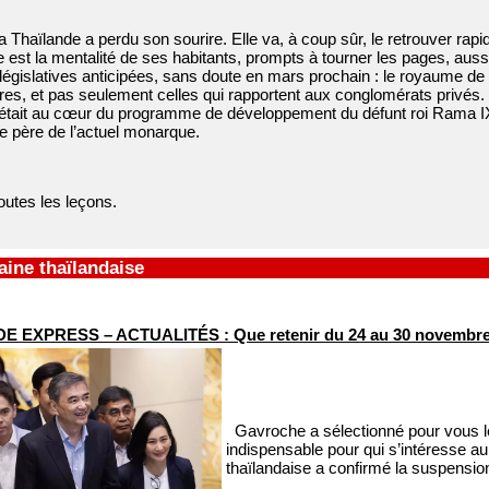
la Thaïlande a perdu son sourire. Elle va, à coup sûr, le retrouver rap
le est la mentalité de ses habitants, prompts à tourner les pages, auss
 législatives anticipées, sans doute en mars prochain : le royaume d
ures, et pas seulement celles qui rapportent aux conglomérats privés. 
e était au cœur du programme de développement du défunt roi Rama IX.
 le père de l’actuel monarque.
toutes les leçons.
ine thaïlandaise
E EXPRESS – ACTUALITÉS : Que retenir du 24 au 30 novembre
Gavroche a sélectionné pour vous le
indispensable pour qui s’intéresse 
thaïlandaise a confirmé la suspensio