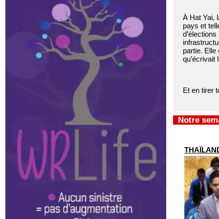
À Hat Yai, 
pays et tel
d’élections
infrastruct
partie. Ell
qu’écrivait
Et en tirer 
Notre sema
THAÏLAND