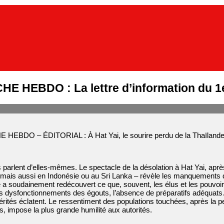
E HEBDO : La lettre d’information du 1
EBDO – ÉDITORIAL : À Hat Yai, le sourire perdu de la Thaïland
parlent d’elles-mêmes. Le spectacle de la désolation à Hat Yai, apr
ais aussi en Indonésie ou au Sri Lanka – révèle les manquements de 
 a soudainement redécouvert ce que, souvent, les élus et les pouvoir
s dysfonctionnements des égouts, l’absence de préparatifs adéquats…
érités éclatent. Le ressentiment des populations touchées, après la 
, impose la plus grande humilité aux autorités.