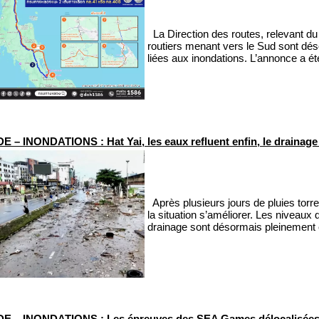
La Direction des routes, relevant du
routiers menant vers le Sud sont dés
liées aux inondations. L’annonce a ét
 – INONDATIONS : Hat Yai, les eaux refluent enfin, le drainage 
Après plusieurs jours de pluies torr
la situation s’améliorer. Les niveaux
drainage sont désormais pleinement
E – INONDATIONS : Les épreuves des SEA Games délocalisées