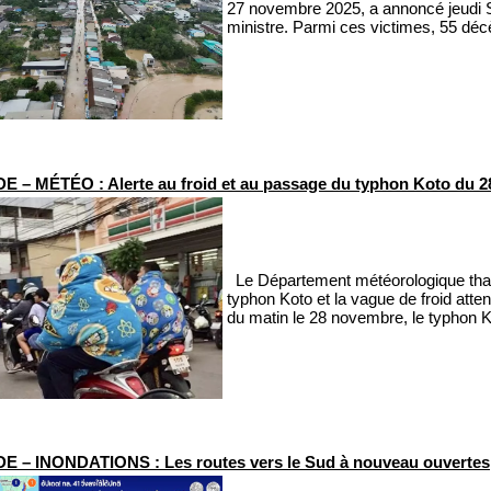
27 novembre 2025, a annoncé jeudi S
ministre. Parmi ces victimes, 55 décè
 – MÉTÉO : Alerte au froid et au passage du typhon Koto du 2
Le Département météorologique thaï
typhon Koto et la vague de froid at
du matin le 28 novembre, le typhon Kot
 – INONDATIONS : Les routes vers le Sud à nouveau ouvertes