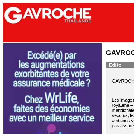
GAVROCH
Edito
GAVROCHE H
Les images 
royaume – m
méridionale
secours, le
certaines v
pas assurés