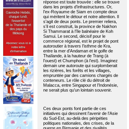
réponse est toute trouvée : elle se trouve
dans les projets d’infrastructures. Or,
l’ex-Royaume de Siam en compte deux
qui méritent le détour et notre attention. Il
s’agit de deux ponts. Le premier reliera,
s’il est construit, la province de Nakhon
Si Thammarat à l’île balnéaire de Koh
Samui. Le second, décisif pour le
commerce régional, est le projet de pont
autoroutier à travers l’isthme de Kra,
entre la mer d’Andaman et le golfe de
Thaïlande, à la hauteur de Trang (à
l’ouest) et Chumphon (à l’est). Imaginez
demain une autoroute qui surplomberait
les rizières, les forêts et les villages,
empruntée par des camions chargés de
conteneurs. Le rôle clé du détroit de
Malacca, entre Singapour et l’Indonésie,
ne serait plus qu’un lointain souvenir.
Ces deux ponts font partie de ces
initiatives qui dessinent l’avenir de l’Asie
du Sud-Est, au-delà des péripéties
politiques nationales, des crises, de la
guerre en Birmanie et des rivalités