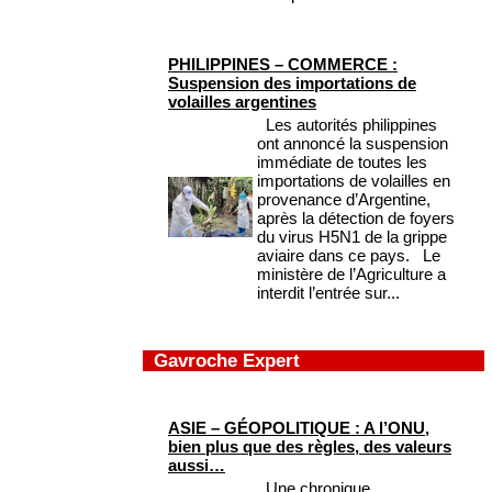
PHILIPPINES – COMMERCE :
Suspension des importations de
volailles argentines
Les autorités philippines
ont annoncé la suspension
immédiate de toutes les
importations de volailles en
provenance d’Argentine,
après la détection de foyers
du virus H5N1 de la grippe
aviaire dans ce pays. Le
ministère de l’Agriculture a
interdit l’entrée sur...
Gavroche Expert
ASIE – GÉOPOLITIQUE : A l’ONU,
bien plus que des règles, des valeurs
aussi…
Une chronique