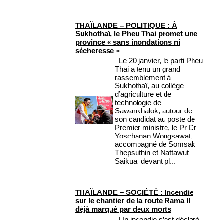
THAÏLANDE – POLITIQUE : À
Sukhothaï, le Pheu Thai promet une
province « sans inondations ni
sécheresse »
Le 20 janvier, le parti Pheu
Thai a tenu un grand
rassemblement à
Sukhothaï, au collège
d’agriculture et de
technologie de
Sawankhalok, autour de
son candidat au poste de
Premier ministre, le Pr Dr
Yoschanan Wongsawat,
accompagné de Somsak
Thepsuthin et Nattawut
Saikua, devant pl...
THAÏLANDE – SOCIÉTÉ : Incendie
sur le chantier de la route Rama II
déjà marqué par deux morts
Un incendie s’est déclaré