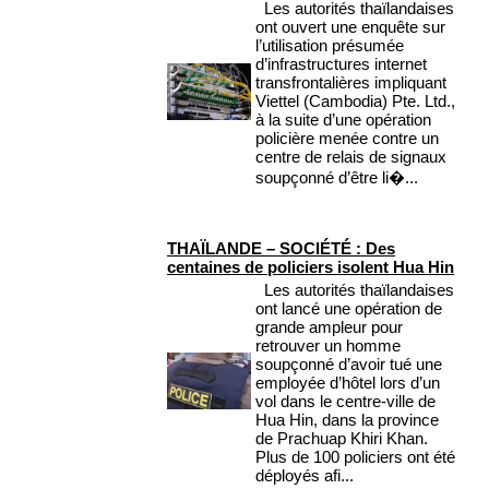
Les autorités thaïlandaises
ont ouvert une enquête sur
l’utilisation présumée
d’infrastructures internet
transfrontalières impliquant
Viettel (Cambodia) Pte. Ltd.,
à la suite d’une opération
policière menée contre un
centre de relais de signaux
soupçonné d’être li�...
THAÏLANDE – SOCIÉTÉ : Des
centaines de policiers isolent Hua Hin
Les autorités thaïlandaises
ont lancé une opération de
grande ampleur pour
retrouver un homme
soupçonné d’avoir tué une
employée d’hôtel lors d’un
vol dans le centre-ville de
Hua Hin, dans la province
de Prachuap Khiri Khan.
Plus de 100 policiers ont été
déployés afi...