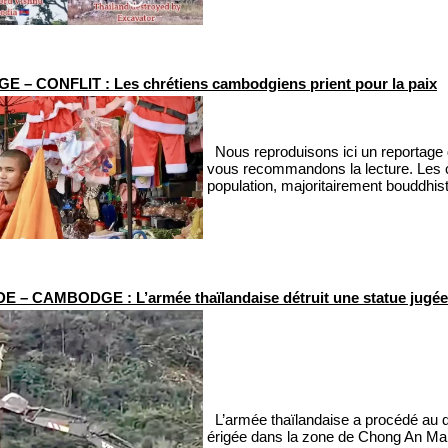
– CONFLIT : Les chrétiens cambodgiens prient pour la paix
Nous reproduisons ici un reportage
vous recommandons la lecture. Les c
population, majoritairement bouddhis
 – CAMBODGE : L’armée thaïlandaise détruit une statue jugée 
L’armée thaïlandaise a procédé au dé
érigée dans la zone de Chong An Ma,