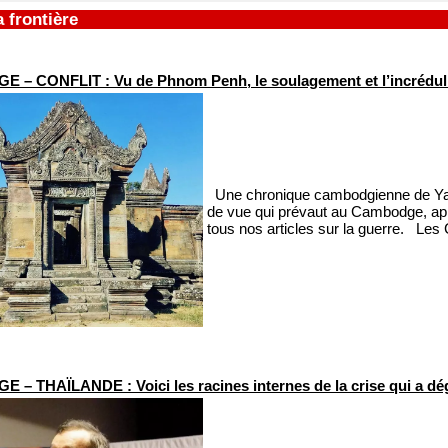
a frontière
– CONFLIT : Vu de Phnom Penh, le soulagement et l’incrédul
Une chronique cambodgienne de Yann 
de vue qui prévaut au Cambodge, après
tous nos articles sur la guerre. Les 
– THAÏLANDE : Voici les racines internes de la crise qui a dé