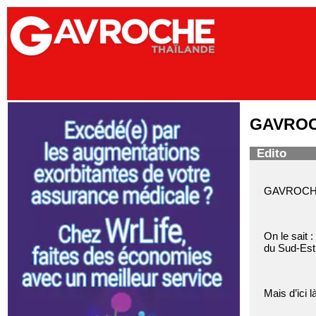
GAVROCH
Edito
GAVROCHE H
On le sait 
du Sud-Est 
Mais d’ici l