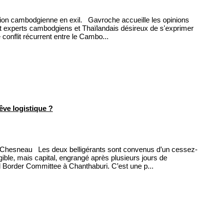
ion cambodgienne en exil. Gavroche accueille les opinions
et experts cambodgiens et Thaïlandais désireux de s'exprimer
 conflit récurrent entre le Cambo...
ve logistique ?
Chesneau Les deux belligérants sont convenus d’un cessez-
gible, mais capital, engrangé après plusieurs jours de
 Border Committee à Chanthaburi. C’est une p...