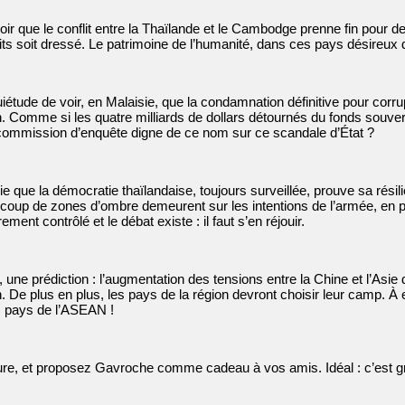
oir que le conflit entre la Thaïlande et le Cambodge prenne fin pour 
its soit dressé. Le patrimoine de l’humanité, dans ces pays désireux d’a
uiétude de voir, en Malaisie, que la condamnation définitive pour cor
n. Comme si les quatre milliards de dollars détournés du fonds souv
commission d’enquête digne de ce nom sur ce scandale d’État ?
ie que la démocratie thaïlandaise, toujours surveillée, prouve sa résili
oup de zones d’ombre demeurent sur les intentions de l’armée, en plei
rement contrôlé et le débat existe : il faut s’en réjouir.
r, une prédiction : l’augmentation des tensions entre la Chine et l’Asie
 De plus en plus, les pays de la région devront choisir leur camp. À el
s pays de l’ASEAN !
re, et proposez Gavroche comme cadeau à vos amis. Idéal : c’est gratu