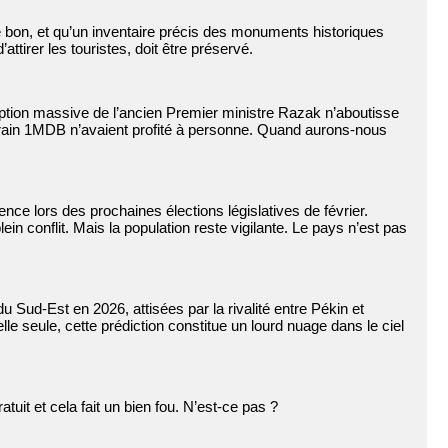
de bon, et qu’un inventaire précis des monuments historiques
ttirer les touristes, doit être préservé.
ruption massive de l’ancien Premier ministre Razak n’aboutisse
erain 1MDB n’avaient profité à personne. Quand aurons-nous
ence lors des prochaines élections législatives de février.
n conflit. Mais la population reste vigilante. Le pays n’est pas
 du Sud-Est en 2026, attisées par la rivalité entre Pékin et
le seule, cette prédiction constitue un lourd nuage dans le ciel
it et cela fait un bien fou. N’est-ce pas ?