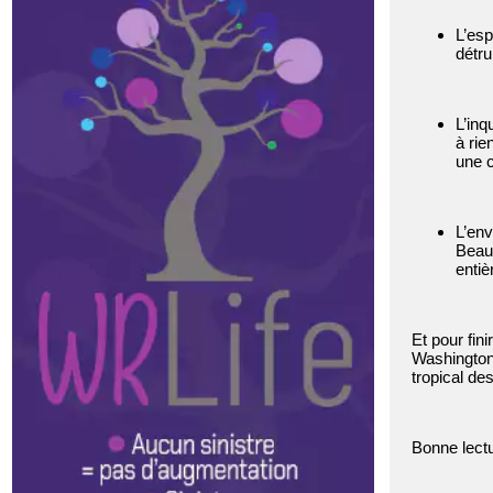
L’esp
détru
L’inq
à rie
une 
L’env
Beauc
entiè
Et pour fini
Washington.
tropical de
Bonne lectu