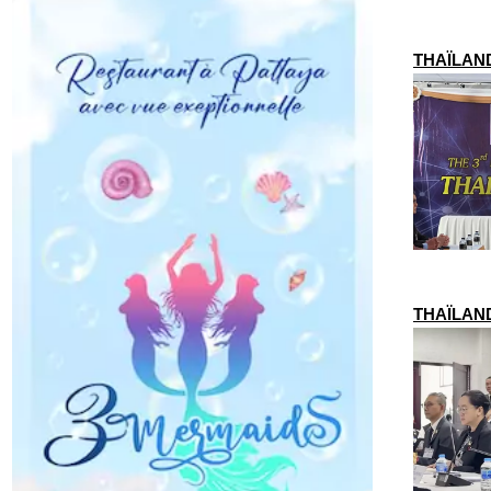
THAÏLANDE
THAÏLAND