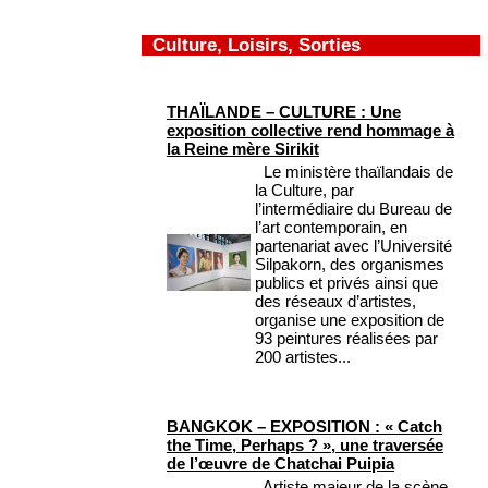
Culture, Loisirs, Sorties
THAÏLANDE – CULTURE : Une
exposition collective rend hommage à
la Reine mère Sirikit
Le ministère thaïlandais de
la Culture, par
l’intermédiaire du Bureau de
l’art contemporain, en
partenariat avec l’Université
Silpakorn, des organismes
publics et privés ainsi que
des réseaux d’artistes,
organise une exposition de
93 peintures réalisées par
200 artistes...
BANGKOK – EXPOSITION : « Catch
the Time, Perhaps ? », une traversée
de l’œuvre de Chatchai Puipia
Artiste majeur de la scène