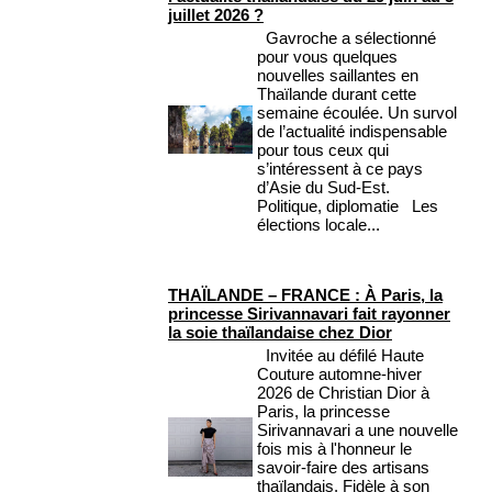
juillet 2026 ?
Gavroche a sélectionné
pour vous quelques
nouvelles saillantes en
Thaïlande durant cette
semaine écoulée. Un survol
de l’actualité indispensable
pour tous ceux qui
s’intéressent à ce pays
d’Asie du Sud-Est.
Politique, diplomatie Les
élections locale...
THAÏLANDE – FRANCE : À Paris, la
princesse Sirivannavari fait rayonner
la soie thaïlandaise chez Dior
Invitée au défilé Haute
Couture automne-hiver
2026 de Christian Dior à
Paris, la princesse
Sirivannavari a une nouvelle
fois mis à l'honneur le
savoir-faire des artisans
thaïlandais. Fidèle à son