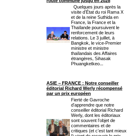
route commune jusqu’en 2028
Quelques jours après la
visite d'État du roi Rama X
et de la reine Suthida en
France, la France et la
Thaïlande poursuivent le
renforcement de leurs
relations. Le 3 juillet, à
Bangkok, le vice-Premier
ministre et ministre
thaïlandais des Affaires
étrangères, Sihasak
Phuangketkeo...
ASIE – FRANCE : Notre conseiller
éditorial Richard Werly récompensé
par un prix européen
Fierté de Gavroche
d'apprendre que notre
conseiller éditorial Richard
Werly, dont les éditoriaux
sont souvent l'objet de
commentaires et de
critiques (et c'est tant mieux
!) vient de recevoir le prix