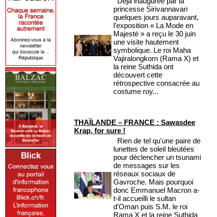
Déjà inaugurée par la
princesse Sirivannavari
quelques jours auparavant,
l’exposition « La Mode en
Majesté » a reçu le 30 juin
une visite hautement
symbolique. Le roi Maha
Vajiralongkorn (Rama X) et
la reine Suthida ont
découvert cette
rétrospective consacrée au
costume roy...
THAÏLANDE – FRANCE : Sawasdee
Krap, for sure !
Rien de tel qu'une paire de
lunettes de soleil bleutées
pour déclencher un tsunami
de messages sur les
réseaux sociaux de
Gavroche. Mais pourquoi
donc Emmanuel Macron a-
t-il accueilli le sultan
d'Oman puis S.M. le roi
Rama X et la reine Suthida