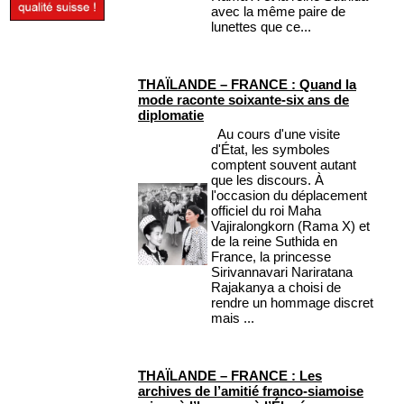
avec la même paire de
lunettes que ce...
THAÏLANDE – FRANCE : Quand la
mode raconte soixante-six ans de
diplomatie
Au cours d'une visite
d'État, les symboles
comptent souvent autant
que les discours. À
l'occasion du déplacement
officiel du roi Maha
Vajiralongkorn (Rama X) et
de la reine Suthida en
France, la princesse
Sirivannavari Nariratana
Rajakanya a choisi de
rendre un hommage discret
mais ...
THAÏLANDE – FRANCE : Les
archives de l’amitié franco-siamoise