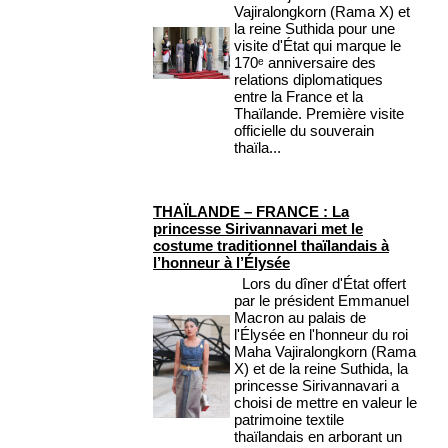
Vajiralongkorn (Rama X) et
la reine Suthida pour une
visite d'État qui marque le
170ᵉ anniversaire des
relations diplomatiques
entre la France et la
Thaïlande. Première visite
officielle du souverain
thaïla...
THAÏLANDE – FRANCE : La
princesse Sirivannavari met le
costume traditionnel thaïlandais à
l’honneur à l’Élysée
Lors du dîner d'État offert
par le président Emmanuel
Macron au palais de
l'Élysée en l'honneur du roi
Maha Vajiralongkorn (Rama
X) et de la reine Suthida, la
princesse Sirivannavari a
choisi de mettre en valeur le
patrimoine textile
thaïlandais en arborant un