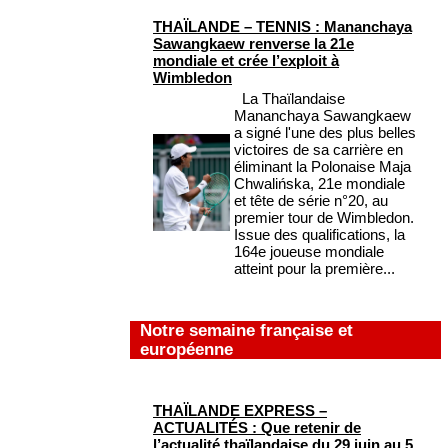
THAÏLANDE – TENNIS : Mananchaya
Sawangkaew renverse la 21e
mondiale et crée l’exploit à
Wimbledon
La Thaïlandaise
Mananchaya Sawangkaew
a signé l'une des plus belles
victoires de sa carrière en
éliminant la Polonaise Maja
Chwalińska, 21e mondiale
et tête de série n°20, au
premier tour de Wimbledon.
Issue des qualifications, la
164e joueuse mondiale
atteint pour la première...
Notre semaine française et
européenne
THAÏLANDE EXPRESS –
ACTUALITÉS : Que retenir de
l’actualité thaïlandaise du 29 juin au 5