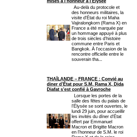
mises à l’honneur à l’Élysée
Au-delà du protocole et
des honneurs militaires, la
visite d'État du roi Maha
Vajiralongkorn (Rama X) en
France a été marquée par
un hommage appuyé à plus
de trois siècles d'histoire
commune entre Paris et
Bangkok. À l'occasion de la
rencontre officielle entre le
souverain tha...
THAÏLANDE – FRANCE : Convié au
diner d’État pour S.M. Rama X, Dida
Diafat s’est confié à Gavroche
Lorsque les portes de la
salle des fêtes du palais de
l'Élysée se sont ouvertes, le
lundi 29 juin, pour accueillir
les invités du dîner d'État
offert par Emmanuel
Macron et Brigitte Macron
en l'honneur de S.M. le roi