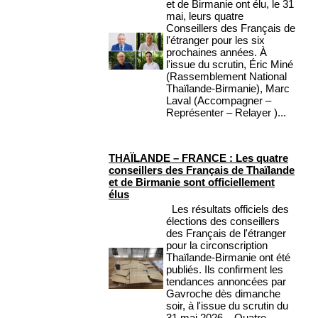
et de Birmanie ont élu, le 31
mai, leurs quatre
Conseillers des Français de
l'étranger pour les six
prochaines années. À
l'issue du scrutin, Éric Miné
(Rassemblement National
Thaïlande-Birmanie), Marc
Laval (Accompagner –
Représenter – Relayer )...
THAÏLANDE – FRANCE : Les quatre
conseillers des Français de Thaïlande
et de Birmanie sont officiellement
élus
Les résultats officiels des
élections des conseillers
des Français de l'étranger
pour la circonscription
Thaïlande-Birmanie ont été
publiés. Ils confirment les
tendances annoncées par
Gavroche dès dimanche
soir, à l'issue du scrutin du
31 mai 2026. Quatre