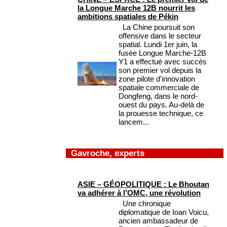
la Longue Marche 12B nourrit les
ambitions spatiales de Pékin
La Chine poursuit son
offensive dans le secteur
spatial. Lundi 1er juin, la
fusée Longue Marche-12B
Y1 a effectué avec succès
son premier vol depuis la
zone pilote d'innovation
spatiale commerciale de
Dongfeng, dans le nord-
ouest du pays. Au-delà de
la prouesse technique, ce
lancem...
Gavroche, experts
ASIE – GÉOPOLITIQUE : Le Bhoutan
va adhérer à l’OMC, une révolution
Une chronique
diplomatique de Ioan Voicu,
ancien ambassadeur de