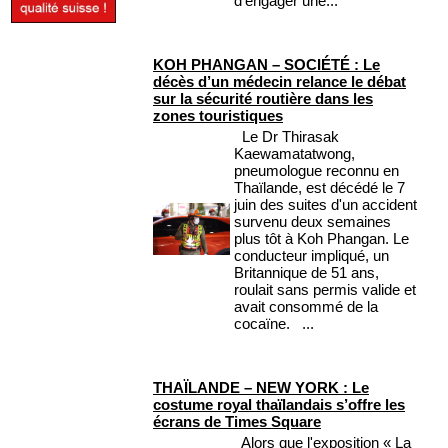
d'engager une...
KOH PHANGAN – SOCIÉTÉ : Le
décès d’un médecin relance le débat
sur la sécurité routière dans les
zones touristiques
Le Dr Thirasak
Kaewamatatwong,
pneumologue reconnu en
Thaïlande, est décédé le 7
juin des suites d'un accident
survenu deux semaines
plus tôt à Koh Phangan. Le
conducteur impliqué, un
Britannique de 51 ans,
roulait sans permis valide et
avait consommé de la
cocaïne. ...
THAÏLANDE – NEW YORK : Le
costume royal thaïlandais s’offre les
écrans de Times Square
Alors que l'exposition « La