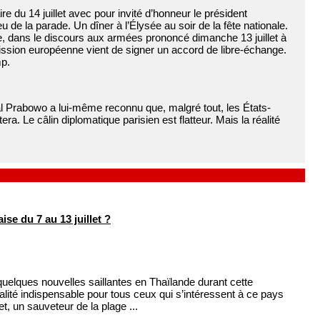
ire du 14 juillet avec pour invité d’honneur le président
e la parade. Un dîner à l’Élysée au soir de la fête nationale.
ce, dans le discours aux armées prononcé dimanche 13 juillet à
ssion européenne vient de signer un accord de libre-échange.
mp.
ral Prabowo a lui-même reconnu que, malgré tout, les États-
. Le câlin diplomatique parisien est flatteur. Mais la réalité
e du 7 au 13 juillet ?
elques nouvelles saillantes en Thaïlande durant cette
lité indispensable pour tous ceux qui s’intéressent à ce pays
 un sauveteur de la plage ...