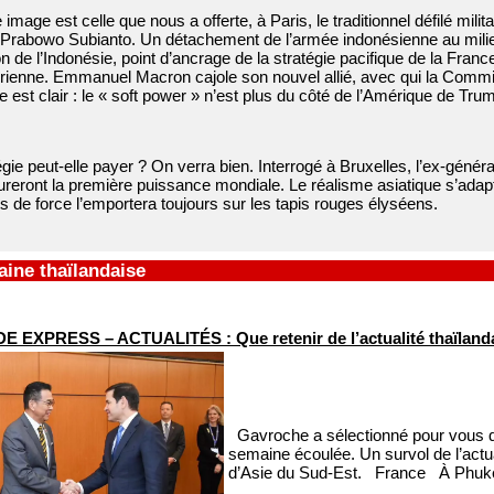
mage est celle que nous a offerte, à Paris, le traditionnel défilé milita
Prabowo Subianto. Un détachement de l’armée indonésienne au milieu d
 de l’Indonésie, point d’ancrage de la stratégie pacifique de la Fran
Brienne. Emmanuel Macron cajole son nouvel allié, avec qui la Commi
est clair : le « soft power » n’est plus du côté de l’Amérique de Tru
égie peut-elle payer ? On verra bien. Interrogé à Bruxelles, l’ex-géné
eront la première puissance mondiale. Le réalisme asiatique s’adaptera
s de force l’emportera toujours sur les tapis rouges élyséens.
ine thaïlandaise
 EXPRESS – ACTUALITÉS : Que retenir de l’actualité thaïlandais
Gavroche a sélectionné pour vous qu
semaine écoulée. Un survol de l’actua
d’Asie du Sud-Est. France À Phuket,