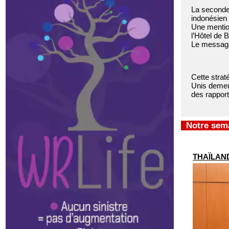
La seconde i
indonésien 
Une mention
l’Hôtel de 
Le message 
Cette strat
Unis demeur
des rapport
Notre sema
THAÏLANDE