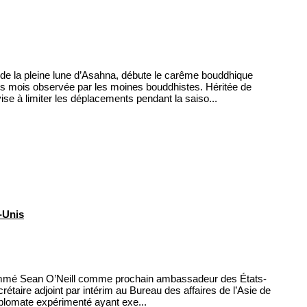
 de la pleine lune d’Asahna, débute le carême bouddhique
trois mois observée par les moines bouddhistes. Héritée de
ise à limiter les déplacements pendant la saiso...
-Unis
nommé Sean O’Neill comme prochain ambassadeur des États-
taire adjoint par intérim au Bureau des affaires de l’Asie de
diplomate expérimenté ayant exe...