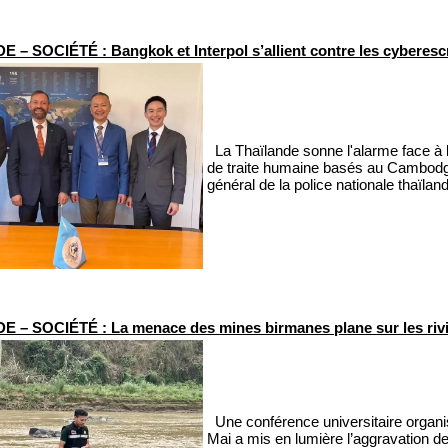
 – SOCIÉTÉ : Bangkok et Interpol s’allient contre les cyberesc
La Thaïlande sonne l'alarme face à l
de traite humaine basés au Cambodge. 
général de la police nationale thaïlan
 – SOCIÉTÉ : La menace des mines birmanes plane sur les riviè
Une conférence universitaire organis
Mai a mis en lumière l’aggravation de