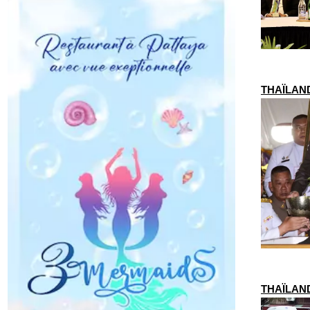
THAÏLANDE
THAÏLAND