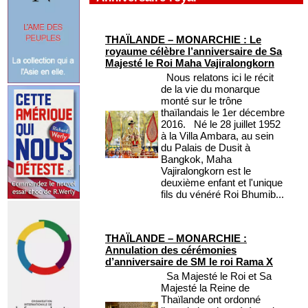
THAÏLANDE – MONARCHIE : Le
royaume célèbre l’anniversaire de Sa
Majesté le Roi Maha Vajiralongkorn
Nous relatons ici le récit
de la vie du monarque
monté sur le trône
thaïlandais le 1er décembre
2016. Né le 28 juillet 1952
à la Villa Ambara, au sein
du Palais de Dusit à
Bangkok, Maha
Vajiralongkorn est le
deuxième enfant et l'unique
fils du vénéré Roi Bhumib...
THAÏLANDE – MONARCHIE :
Annulation des cérémonies
d’anniversaire de SM le roi Rama X
Sa Majesté le Roi et Sa
Majesté la Reine de
Thaïlande ont ordonné