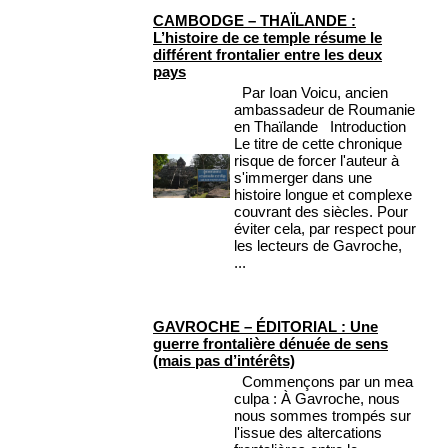
CAMBODGE – THAÏLANDE :
L’histoire de ce temple résume le
différent frontalier entre les deux
pays
Par Ioan Voicu, ancien
ambassadeur de Roumanie
en Thaïlande Introduction
Le titre de cette chronique
risque de forcer l'auteur à
s'immerger dans une
histoire longue et complexe
couvrant des siècles. Pour
éviter cela, par respect pour
les lecteurs de Gavroche,
...
GAVROCHE – ÉDITORIAL : Une
guerre frontalière dénuée de sens
(mais pas d’intérêts)
Commençons par un mea
culpa : À Gavroche, nous
nous sommes trompés sur
l'issue des altercations