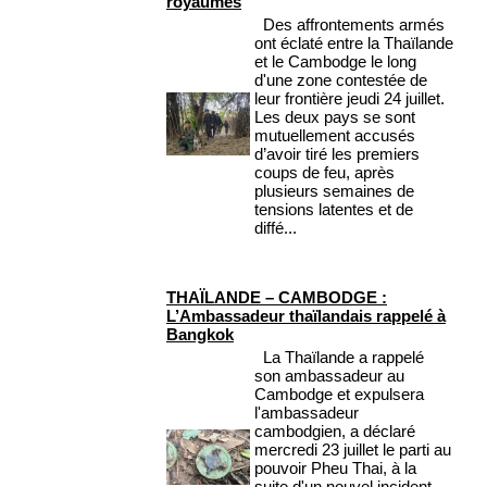
royaumes
Des affrontements armés
ont éclaté entre la Thaïlande
et le Cambodge le long
d'une zone contestée de
leur frontière jeudi 24 juillet.
Les deux pays se sont
mutuellement accusés
d’avoir tiré les premiers
coups de feu, après
plusieurs semaines de
tensions latentes et de
diffé...
THAÏLANDE – CAMBODGE :
L’Ambassadeur thaïlandais rappelé à
Bangkok
La Thaïlande a rappelé
son ambassadeur au
Cambodge et expulsera
l'ambassadeur
cambodgien, a déclaré
mercredi 23 juillet le parti au
pouvoir Pheu Thai, à la
suite d'un nouvel incident