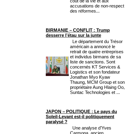
coût de la vie et aux
accusations de non-respect
des réformes...
BIRMANIE – CONFLIT : Trump
desserre l’étau sur la junte
Le département du Trésor
américain a annoncé le
retrait de quatre entreprises
et individus birmans de sa
liste de sanctions. Sont
concernés KT Services &
Logistics et son fondateur
Jonathan Myo Kyaw
Thaung, MCM Group et son
propriétaire Aung Hlaing Oo,
Suntac Technologies et ...
JAPON – POLITIQUE : Le pays du
Soleil-Levant est-il politiquement
paralysé ?
Une analyse d’Yves
Carmona, ancien