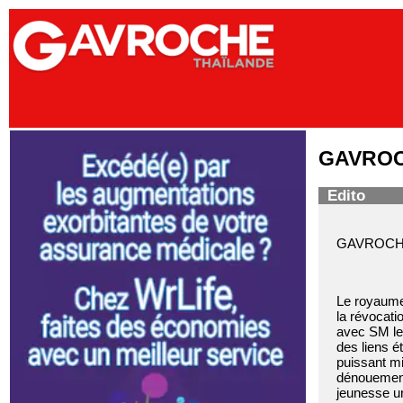
GAVROCH
Edito
GAVROCHE 
Le royaume 
la révocati
avec SM le
des liens é
puissant mi
dénouement.
jeunesse ur