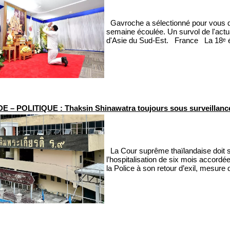
Gavroche a sélectionné pour vous qu
semaine écoulée. Un survol de l'actua
d'Asie du Sud-Est. France La 18ᵉ édi
 – POLITIQUE : Thaksin Shinawatra toujours sous surveillance 
La Cour suprême thaïlandaise doit s
l’hospitalisation de six mois accordé
la Police à son retour d’exil, mesure q