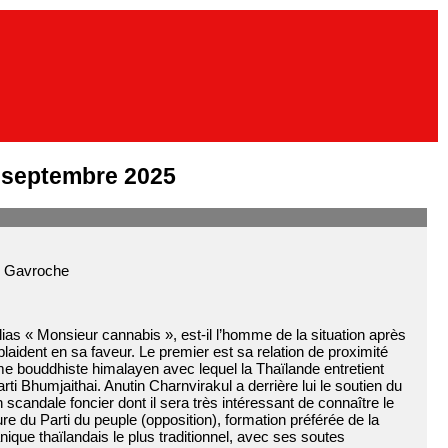
 septembre 2025
b Gavroche
as « Monsieur cannabis », est-il l’homme de la situation après
laident en sa faveur. Le premier est sa relation de proximité
bouddhiste himalayen avec lequel la Thaïlande entretient
rti Bhumjaithai. Anutin Charnvirakul a derrière lui le soutien du
candale foncier dont il sera très intéressant de connaître le
ure du Parti du peuple (opposition), formation préférée de la
nique thaïlandais le plus traditionnel, avec ses soutes