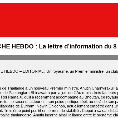
E HEBDO : La lettre d’information du 8
HEBDO – ÉDITORIAL : Un royaume, un Premier ministre, un clu
de Thaïlande a un nouveau Premier ministre. Anutin Charnvirakul, ali
on de Paetongtarn Shinawatra par la justice ? Au moins trois facteurs p
 Roi Rama X, qu’il a récemment accompagné au Bhoutan, ce royaume 
troits. Le second facteur est son poids politique réel, au-delà de son pa
lliardaire de Buriram, Newin Chidchob, actuellement empêtré dans un s
 Troisième point positif en termes de stabilité : l’appui à sa candidat
baine thaïlandaise. Anutin incarne ainsi l’alliance entre le système cla