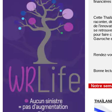
financières
Cette Thaïl
raconter, d
de l’innova
se retrouve
pour faire 
Gavroche en
Rendez-vou
Bonne lectu
Notre sema
THAÏLANDE