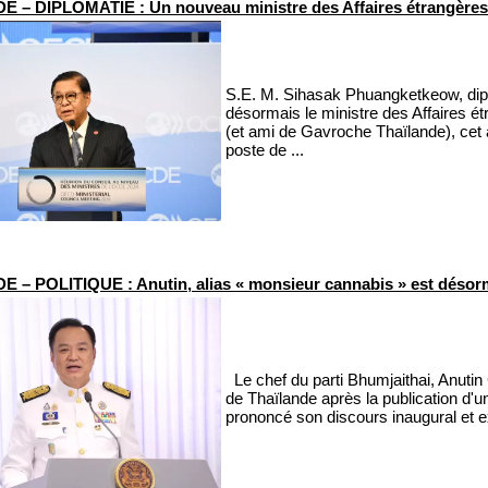
 – DIPLOMATIE : Un nouveau ministre des Affaires étrangères t
S.E. M. Sihasak Phuangketkeow, dip
désormais le ministre des Affaires é
(et ami de Gavroche Thaïlande), ce
poste de ...
 – POLITIQUE : Anutin, alias « monsieur cannabis » est désorm
Le chef du parti Bhumjaithai, Anutin 
de Thaïlande après la publication d'un
prononcé son discours inaugural et ex