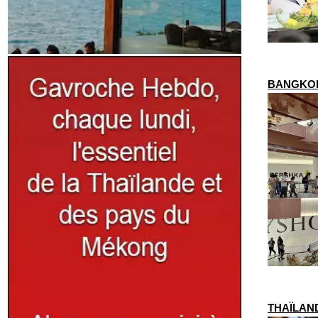
BANGKOK –
THAÏLANDE