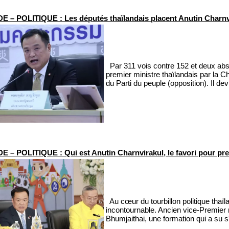
 – POLITIQUE : Les députés thaïlandais placent Anutin Charnvi
Par 311 vois contre 152 et deux abste
premier ministre thaïlandais par la 
du Parti du peuple (opposition). Il de
 – POLITIQUE : Qui est Anutin Charnvirakul, le favori pour pre
Au cœur du tourbillon politique thaï
incontournable. Ancien vice-Premier min
Bhumjaithai, une formation qui a su 