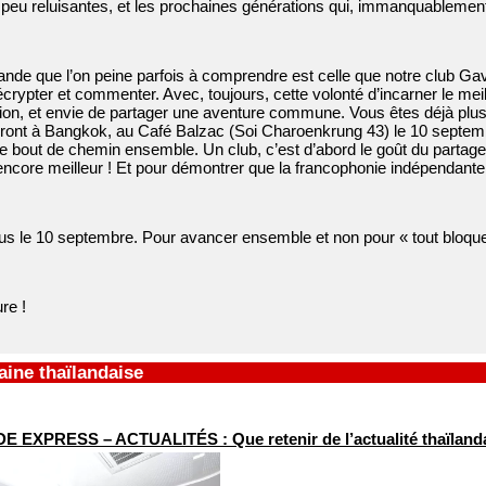
 peu reluisantes, et les prochaines générations qui, immanquablement,
ande que l’on peine parfois à comprendre est celle que notre club G
écrypter et commenter. Avec, toujours, cette volonté d’incarner le mei
tion, et envie de partager une aventure commune. Vous êtes déjà plu
ront à Bangkok, au Café Balzac (Soi Charoenkrung 43) le 10 septembr
ce bout de chemin ensemble. Un club, c’est d’abord le goût du parta
core meilleur ! Et pour démontrer que la francophonie indépendante 
s le 10 septembre. Pour avancer ensemble et non pour « tout bloque
re !
ine thaïlandaise
 EXPRESS – ACTUALITÉS : Que retenir de l’actualité thaïlanda