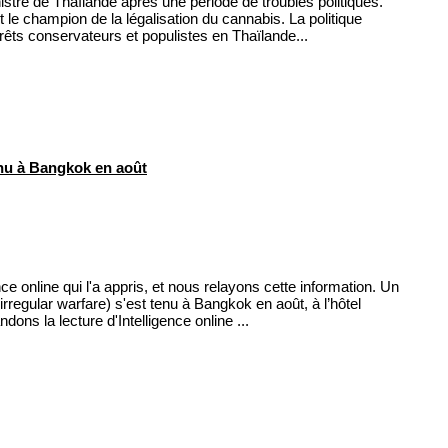
stre de Thaïlande après une période de troubles politiques.
it le champion de la légalisation du cannabis. La politique
érêts conservateurs et populistes en Thaïlande...
nu à Bangkok en août
ence online qui l'a appris, et nous relayons cette information. Un
irregular warfare) s'est tenu à Bangkok en août, à l’hôtel
s la lecture d'Intelligence online ...