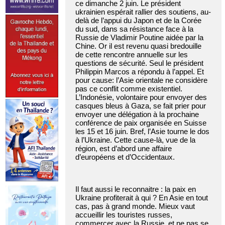
ce dimanche 2 juin. Le président
ukrainien espérait rallier des soutiens, au-
delà de l’appui du Japon et de la Corée
du sud, dans sa résistance face à la
Russie de Vladimir Poutine aidée par la
Chine. Or il est revenu quasi bredouille
de cette rencontre annuelle sur les
questions de sécurité. Seul le président
Philippin Marcos a répondu à l’appel. Et
pour cause: l’Asie orientale ne considère
pas ce conflit comme existentiel.
L’Indonésie, volontaire pour envoyer des
casques bleus à Gaza, se fait prier pour
envoyer une délégation à la prochaine
conférence de paix organisée en Suisse
les 15 et 16 juin. Bref, l’Asie tourne le dos
à l’Ukraine. Cette cause-là, vue de la
région, est d’abord une affaire
d’européens et d’Occidentaux.
Il faut aussi le reconnaitre : la paix en
Ukraine profiterait à qui ? En Asie en tout
cas, pas à grand monde. Mieux vaut
accueillir les touristes russes,
commercer avec la Russie, et ne pas se