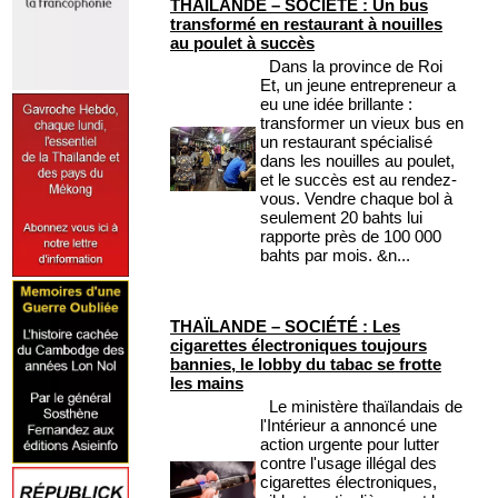
THAÏLANDE – SOCIÉTÉ : Un bus
transformé en restaurant à nouilles
au poulet à succès
Dans la province de Roi
Et, un jeune entrepreneur a
eu une idée brillante :
transformer un vieux bus en
un restaurant spécialisé
dans les nouilles au poulet,
et le succès est au rendez-
vous. Vendre chaque bol à
seulement 20 bahts lui
rapporte près de 100 000
bahts par mois. &n...
THAÏLANDE – SOCIÉTÉ : Les
cigarettes électroniques toujours
bannies, le lobby du tabac se frotte
les mains
Le ministère thaïlandais de
l'Intérieur a annoncé une
action urgente pour lutter
contre l'usage illégal des
cigarettes électroniques,