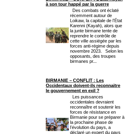
à son tour happé par la guerre
Des combats ont éclaté
récemment autour de
Loikaw, la capitale de l'État
Karenni (Kayah), alors que
la junte birmane tente de
reprendre le contrôle de
cette ville assiégée par les
forces anti-régime depuis
novembre 2023. Selon les
opposants, des troupes
birmanes pr...
BIRMANIE – CONFLIT : Les
Occidentaux doivent-ils reconnaitre
le gouvernement en exil ?
Les puissances
occidentales devraient
reconnaître et soutenir les
forces de résistance en
Birmanie pour se préparer à
la prochaine phase de
l'évolution du pays, a
déclaré un expert du pays