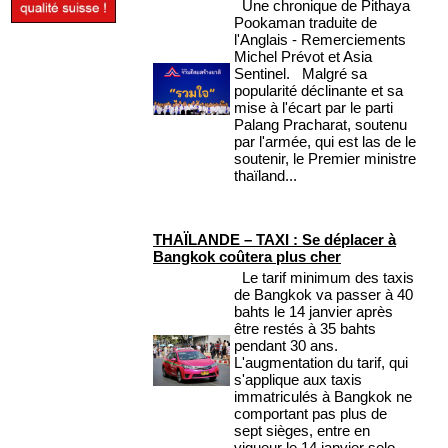
Une chronique de Pithaya
Pookaman traduite de
l'Anglais - Remerciements
Michel Prévot et Asia
Sentinel. Malgré sa
popularité déclinante et sa
mise à l'écart par le parti
Palang Pracharat, soutenu
par l'armée, qui est las de le
soutenir, le Premier ministre
thaïland...
THAÏLANDE – TAXI : Se déplacer à
Bangkok coûtera plus cher
Le tarif minimum des taxis
de Bangkok va passer à 40
bahts le 14 janvier après
être restés à 35 bahts
pendant 30 ans.
L'augmentation du tarif, qui
s'applique aux taxis
immatriculés à Bangkok ne
comportant pas plus de
sept sièges, entre en
vigueur le 14 janvier selo...