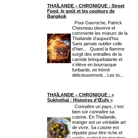
THAÏLANDE – CHRONIQUE : Street
Food, le goût et les couleurs de
Bangkok
Pour Gavroche, Patrick
Chesneau observe et
commente les mœurs de la
Thaïlande d'aujourd'hui.
Sans jamais oublier celle
d'hier... Quand la flamme
surgit des entrailles de la
carriole brinquebalante et
s'élève en bourrasque
furibarde, on frémit
délicieusement... Les to...
THAÏLANDE – CHRONIQUE : «
Sukhothaï : Histoires d’Œufs »
Connaître un pays, c’est
bien sûr connaître sa
cuisine. En Thaïlande,
manger est un véritable art
de vivre. Sa cuisine est
réputée pour être riche et
variée, surtout en province,