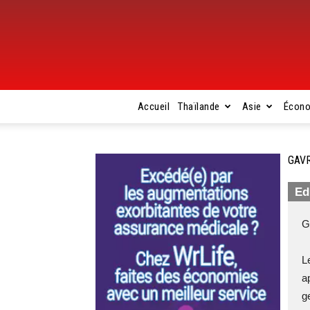
Accueil
Thaïlande
Asie
Écon
GAVR
Ed
G
L
a
g