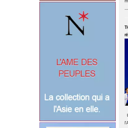
m
...
TH
ré
U
l