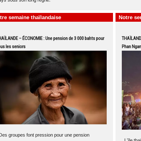
tre semaine thaïlandaise
Notre se
HAÏLANDE – ÉCONOMIE : Une pension de 3 000 bahts pour
THAÏLANDE
us les seniors
Phan Nga
es groupes font pression pour une pension
L'île tha