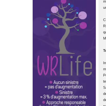
m
u
C
R
q
M
T
I
m
P
t
S
d
d
p