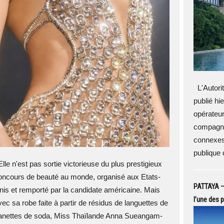
L'Autorit
publié hi
opérateu
compagnie
connexes
publique 
lle n'est pas sortie victorieuse du plus prestigieux
oncours de beauté au monde, organisé aux Etats-
PATTAYA – 
nis et remporté par la candidate américaine. Mais
l’une des 
vec sa robe faite à partir de résidus de languettes de
anettes de soda, Miss Thaïlande Anna Sueangam-