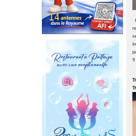
G
n
s
i
p
9 
T
Th