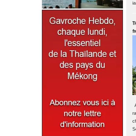
i
TH
fr
A
r
c
S