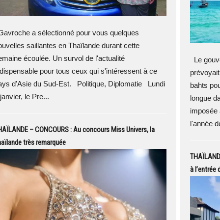
avroche a sélectionné pour vous quelques
ouvelles saillantes en Thaïlande durant cette
emaine écoulée. Un survol de l'actualité
Le gouve
ndispensable pour tous ceux qui s'intéressent à ce
prévoyait
ays d'Asie du Sud-Est. Politique, Diplomatie Lundi
bahts pou
janvier, le Pre...
longue da
imposée 
l'année d
HAÏLANDE – CONCOURS : Au concours Miss Univers, la
aïlande très remarquée
THAÏLANDE 
à l’entrée