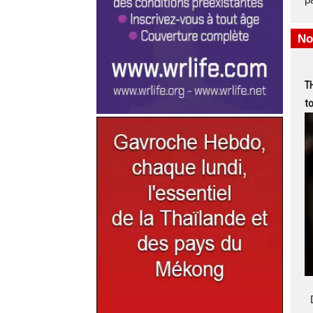
No
T
to
D