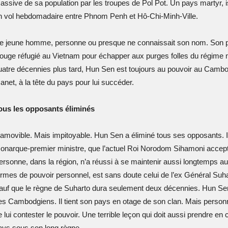
assive de sa population par les troupes de Pol Pot. Un pays martyr, i
n vol hebdomadaire entre Phnom Penh et Hô-Chi-Minh-Ville.
e jeune homme, personne ou presque ne connaissait son nom. Son pas
ouge réfugié au Vietnam pour échapper aux purges folles du régime ma
uatre décennies plus tard, Hun Sen est toujours au pouvoir au Cambodge 
anet, à la tête du pays pour lui succéder.
ous les opposants éliminés
namovible. Mais impitoyable. Hun Sen a éliminé tous ses opposants. Il
onarque-premier ministre, que l’actuel Roi Norodom Sihamoni accept
ersonne, dans la région, n’a réussi à se maintenir aussi longtemps au
ermes de pouvoir personnel, est sans doute celui de l’ex Général Suha
auf que le règne de Suharto dura seulement deux décennies. Hun Sen
es Cambodgiens. Il tient son pays en otage de son clan. Mais personn
e lui contester le pouvoir. Une terrible leçon qui doit aussi prendre e
ays sous son long règne.