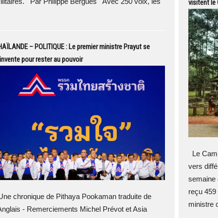
ilitaires. Par Philippe Bergues Avec 250 voix, les
visitent l
AÏLANDE – POLITIQUE : Le premier ministre Prayut se
invente pour rester au pouvoir
Le Cambod
vers diff
semaine 
reçu 459 
ne chronique de Pithaya Pookaman traduite de
ministre
'Anglais - Remerciements Michel Prévot et Asia