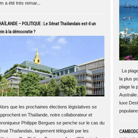
am a été très remar...
AÏLANDE – POLITIQUE : Le Sénat Thaïlandais est-il un
ein à la démocratie ?
La plage
la plus p
plage la 
Australie
luxe Dest
lors que les prochaines élections législatives se
populaires
approchent en Thaïlande, notre collaborateur et
hroniqueur Philippe Bergues se penche sur le cas du
énat Thaïlandais, largement téléguidé par les
CAMBODGE 