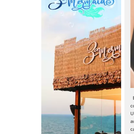
E
c
U
a
c