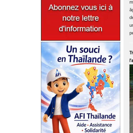
m
â
d
u
p
T
l’