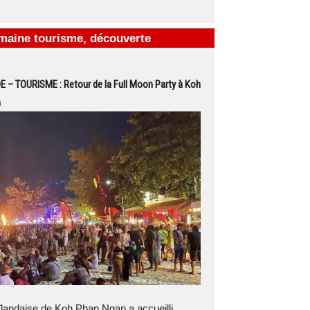
maine tourisme, découverte
 – TOURISME : Retour de la Full Moon Party à Koh
n
ïlandaise de Koh Phan Ngan a accueilli