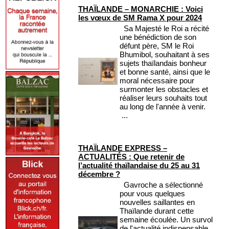
THAÏLANDE – MONARCHIE : Voici
les vœux de SM Rama X pour 2024
Sa Majesté le Roi a récité
une bénédiction de son
défunt père, SM le Roi
Bhumibol, souhaitant à ses
sujets thaïlandais bonheur
et bonne santé, ainsi que le
moral nécessaire pour
surmonter les obstacles et
réaliser leurs souhaits tout
au long de l'année à venir.
...
THAÏLANDE EXPRESS –
ACTUALITÉS : Que retenir de
l’actualité thaïlandaise du 25 au 31
décembre ?
Gavroche a sélectionné
pour vous quelques
nouvelles saillantes en
Thaïlande durant cette
semaine écoulée. Un survol
de l'actualité indispensable