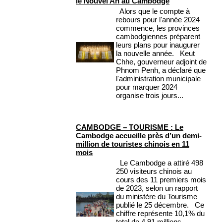
le Nouvel An au Cambodge
Alors que le compte à
rebours pour l'année 2024
commence, les provinces
cambodgiennes préparent
leurs plans pour inaugurer
la nouvelle année. Keut
Chhe, gouverneur adjoint de
Phnom Penh, a déclaré que
l'administration municipale
pour marquer 2024
organise trois jours...
CAMBODGE – TOURISME : Le
Cambodge accueille près d’un demi-
million de touristes chinois en 11
mois
Le Cambodge a attiré 498
250 visiteurs chinois au
cours des 11 premiers mois
de 2023, selon un rapport
du ministère du Tourisme
publié le 25 décembre. Ce
chiffre représente 10,1% du
total de 4,91 millions