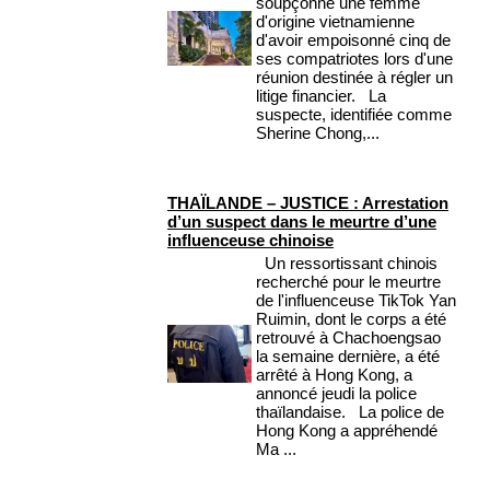
soupçonne une femme
d'origine vietnamienne
d'avoir empoisonné cinq de
ses compatriotes lors d'une
réunion destinée à régler un
litige financier. La
suspecte, identifiée comme
Sherine Chong,...
THAÏLANDE – JUSTICE : Arrestation
d’un suspect dans le meurtre d’une
influenceuse chinoise
Un ressortissant chinois
recherché pour le meurtre
de l'influenceuse TikTok Yan
Ruimin, dont le corps a été
retrouvé à Chachoengsao
la semaine dernière, a été
arrêté à Hong Kong, a
annoncé jeudi la police
thaïlandaise. La police de
Hong Kong a appréhendé
Ma ...