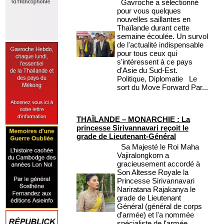
Gavroche a sélectionné
pour vous quelques
nouvelles saillantes en
Thaïlande durant cette
semaine écoulée. Un survol
de l'actualité indispensable
pour tous ceux qui
s'intéressent à ce pays
d'Asie du Sud-Est.
Politique, Diplomatie Le
sort du Move Forward Par...
THAÏLANDE – MONARCHIE : La
princesse Sirivannavari reçoit le
grade de Lieutenant-Général
Sa Majesté le Roi Maha
Vajiralongkorn a
gracieusement accordé à
Son Altesse Royale la
Princesse Sirivannavari
Nariratana Rajakanya le
grade de Lieutenant
Général (général de corps
d'armée) et l'a nommée
spécialiste de l'armée