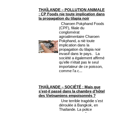
THAÏLANDE – POLLUTION ANIMALE
: CP Foods nie toute implication dans
la propagation du tilapia noir
Charoen Pokphand Foods
(CPF), filiale du
conglomérat
agroalimentaire Charoen
Pokphand, a nié toute
implication dans la
propagation du tilapia noir
invasif dans le pays. La
société a également affirmé
qu'elle n'était pas le seul
importateur de ce poisson,
comme l'a c...
THAÏLANDE – SOCIÉTÉ : Mais que
s’est-il passé dans la chambre d’hôtel
des Vietnamiens empoisonnés ?
Une terrible tragédie s'est
déroulée à Bangkok, en
Thaïlande. La police