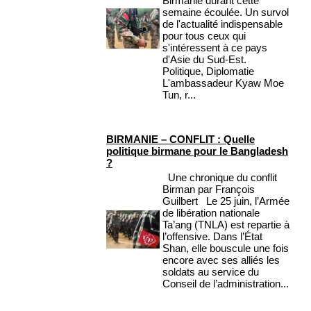
Birmanie durant cette
semaine écoulée. Un survol
de l'actualité indispensable
pour tous ceux qui
s'intéressent à ce pays
d'Asie du Sud-Est.
Politique, Diplomatie
L'ambassadeur Kyaw Moe
Tun, r...
BIRMANIE – CONFLIT : Quelle
politique birmane pour le Bangladesh
?
Une chronique du conflit
Birman par François
Guilbert Le 25 juin, l’Armée
de libération nationale
Ta’ang (TNLA) est repartie à
l’offensive. Dans l’État
Shan, elle bouscule une fois
encore avec ses alliés les
soldats au service du
Conseil de l’administration...