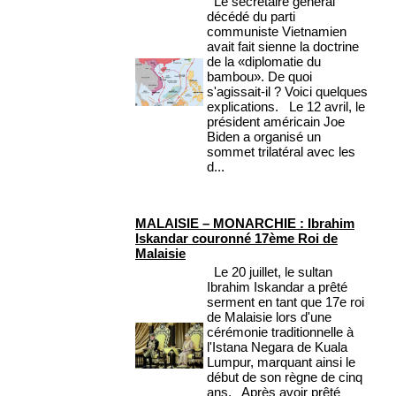
Le secrétaire général
décédé du parti
communiste Vietnamien
avait fait sienne la doctrine
de la «diplomatie du
bambou». De quoi
s'agissait-il ? Voici quelques
explications. Le 12 avril, le
président américain Joe
Biden a organisé un
sommet trilatéral avec les
d...
MALAISIE – MONARCHIE : Ibrahim
Iskandar couronné 17ème Roi de
Malaisie
Le 20 juillet, le sultan
Ibrahim Iskandar a prêté
serment en tant que 17e roi
de Malaisie lors d'une
cérémonie traditionnelle à
l'Istana Negara de Kuala
Lumpur, marquant ainsi le
début de son règne de cinq
ans. Après avoir prêté