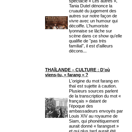
spectacle « Les autres »,
Tania Dutel dénonce la
cruauté du jugement des
autres sur notre façon de
vivre avec un humour qui
décoiffe. L’humoriste
lyonnaise se lâche sur
scène dans ce show qu’elle
qualifie de "pas très
familial", il est d’ailleurs
décons...
THAÏLANDE – CULTURE : D’où
viens-tu, « farang » ?
L'origine du mot farang en
thaï est sujette à caution.
Plusieurs sources parlent
de la transcription du mot «
français » datant de
l'époque des
ambassadeurs envoyés par
Louis XIV au royaume de
Siam, qui phonétiquement
aurait donné « farangset »
et qui plus tard aurait été