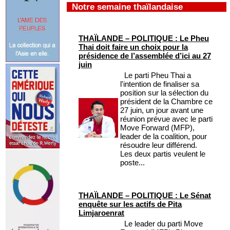
Notre semaine thaïlandaise
THAÏLANDE – POLITIQUE : Le Pheu
Thai doit faire un choix pour la
présidence de l’assemblée d’ici au 27
juin
Le parti Pheu Thai a
l'intention de finaliser sa
position sur la sélection du
président de la Chambre ce
27 juin, un jour avant une
réunion prévue avec le parti
Move Forward (MFP),
leader de la coalition, pour
résoudre leur différend.
Les deux partis veulent le
poste...
THAÏLANDE – POLITIQUE : Le Sénat
enquête sur les actifs de Pita
Limjaroenrat
Le leader du parti Move