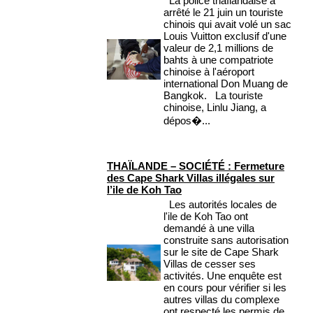
La police thaïlandaise a
arrêté le 21 juin un touriste
chinois qui avait volé un sac
Louis Vuitton exclusif d'une
valeur de 2,1 millions de
bahts à une compatriote
chinoise à l'aéroport
international Don Muang de
Bangkok. La touriste
chinoise, Linlu Jiang, a
dépos�...
THAÏLANDE – SOCIÉTÉ : Fermeture
des Cape Shark Villas illégales sur
l’ile de Koh Tao
Les autorités locales de
l'ile de Koh Tao ont
demandé à une villa
construite sans autorisation
sur le site de Cape Shark
Villas de cesser ses
activités. Une enquête est
en cours pour vérifier si les
autres villas du complexe
ont respecté les permis de