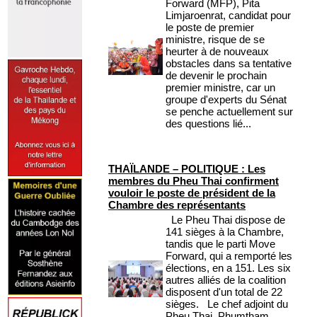
Forward (MFP), Pita
Limjaroenrat, candidat pour
le poste de premier
ministre, risque de se
heurter à de nouveaux
obstacles dans sa tentative
de devenir le prochain
premier ministre, car un
groupe d'experts du Sénat
se penche actuellement sur
des questions lié...
THAÏLANDE – POLITIQUE : Les
membres du Pheu Thai confirment
vouloir le poste de président de la
Chambre des représentants
Le Pheu Thai dispose de
141 sièges à la Chambre,
tandis que le parti Move
Forward, qui a remporté les
élections, en a 151. Les six
autres alliés de la coalition
disposent d'un total de 22
sièges. Le chef adjoint du
Pheu Thai, Phumtham