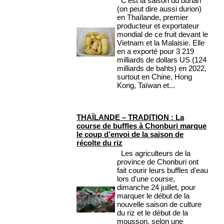
C’est la saison du durian
(on peut dire aussi durion)
en Thaïlande, premier
producteur et exportateur
mondial de ce fruit devant le
Vietnam et la Malaisie. Elle
en a exporté pour 3 219
milliards de dollars US (124
milliards de bahts) en 2022,
surtout en Chine, Hong
Kong, Taïwan et...
THAÏLANDE – TRADITION : La
course de buffles à Chonburi marque
le coup d’envoi de la saison de
récolte du riz
Les agriculteurs de la
province de Chonburi ont
fait courir leurs buffles d'eau
lors d'une course,
dimanche 24 juillet, pour
marquer le début de la
nouvelle saison de culture
du riz et le début de la
mousson, selon une