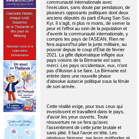
communauté internationale avec
l’exécution, sans doute par pendaison, de
plusieurs opposants politiques dont deux
anciens députés du parti d’Aung San Suu
Kyi. Il s’agit, ni plus ni moins, de semer la
peur et l’effroi au sein de la population et
d’avertir la communauté internationale, y
compris les pays de l’ASEAN. Rien ne
fera aujourd’hui plier la junte militaire, au
pouvoir depuis le coup d’État de février
2021. La gifle diplomatique infligée aux
pays voisins de la Birmanie est sans
merci. Les pays occidentaux, eux, n’ont
pas d’illusion à se faire. La Birmanie est
entrée dans une nouvelle phase
d’absolue autarcie politique sous la férule
de son armée.
Cette réalité exige, pour tous ceux qui
investissent et travaillent dans le pays,
d’avoir les yeux ouverts. Toute
réouverture ne se fera qu’avec
l’assentiment de cette junte brutale et
sans pitié. Il faut l’avoir en tête. Les
généraux birmans, par leurs méthodes et