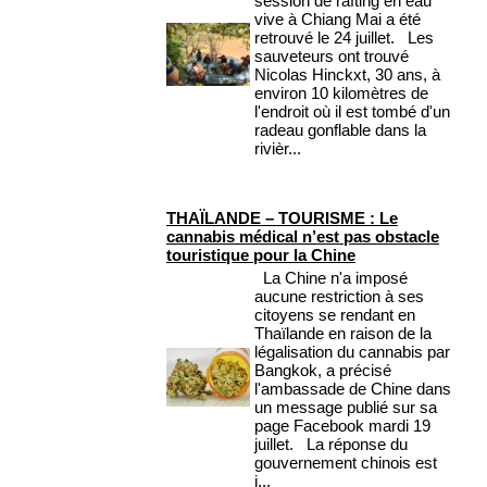
session de rafting en eau
vive à Chiang Mai a été
retrouvé le 24 juillet. Les
sauveteurs ont trouvé
Nicolas Hinckxt, 30 ans, à
environ 10 kilomètres de
l'endroit où il est tombé d'un
radeau gonflable dans la
rivièr...
THAÏLANDE – TOURISME : Le
cannabis médical n’est pas obstacle
touristique pour la Chine
La Chine n'a imposé
aucune restriction à ses
citoyens se rendant en
Thaïlande en raison de la
légalisation du cannabis par
Bangkok, a précisé
l'ambassade de Chine dans
un message publié sur sa
page Facebook mardi 19
juillet. La réponse du
gouvernement chinois est
i...