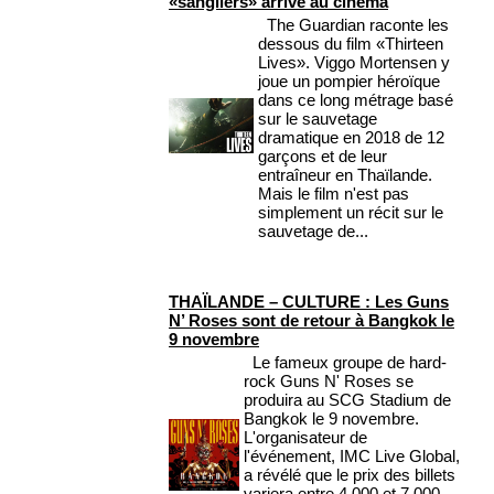
«sangliers» arrive au cinéma
The Guardian raconte les
dessous du film «Thirteen
Lives». Viggo Mortensen y
joue un pompier héroïque
dans ce long métrage basé
sur le sauvetage
dramatique en 2018 de 12
garçons et de leur
entraîneur en Thaïlande.
Mais le film n'est pas
simplement un récit sur le
sauvetage de...
THAÏLANDE – CULTURE : Les Guns
N’ Roses sont de retour à Bangkok le
9 novembre
Le fameux groupe de hard-
rock Guns N' Roses se
produira au SCG Stadium de
Bangkok le 9 novembre.
L'organisateur de
l'événement, IMC Live Global,
a révélé que le prix des billets
variera entre 4 000 et 7 000