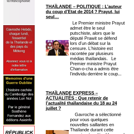
THAÏLANDE – POLITIQUE : L’auteur
du coup d’Etat de 2014 ? Prayut, lui
seul…
Le Premier ministre Prayut
admet être le seul
putschiste, alors que le
député Prawit se défend
lors d'un débat sur la
censure. L'histoire est
racontée par plusieurs
médias thaïlandais. Le
Premier ministre Prayut
Chan-o-cha a admis être
l'individu derrière le coup...
THAÏLANDE EXPRESS –
ACTUALITÉS : Que retenir de
l’actualité thaïlandaise du 18 au 24
juillet ?
Gavroche a sélectionné
pour vous quelques
nouvelles saillantes en
Thaïlande durant cette