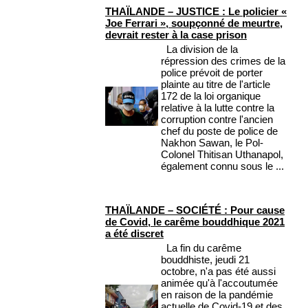
THAÏLANDE – JUSTICE : Le policier «
Joe Ferrari », soupçonné de meurtre,
devrait rester à la case prison
La division de la
répression des crimes de la
police prévoit de porter
plainte au titre de l'article
172 de la loi organique
relative à la lutte contre la
corruption contre l'ancien
chef du poste de police de
Nakhon Sawan, le Pol-
Colonel Thitisan Uthanapol,
également connu sous le ...
THAÏLANDE – SOCIÉTÉ : Pour cause
de Covid, le carême bouddhique 2021
a été discret
La fin du carême
bouddhiste, jeudi 21
octobre, n'a pas été aussi
animée qu'à l'accoutumée
en raison de la pandémie
actuelle de Covid-19 et des