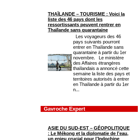
THAÏLANDE – TOURISME : Voici la
liste des 46 pays dont les
ressortissants peuvent rentrer en
Thaïlande sans quarantaine
Les voyageurs des 46
pays suivants pourront
entrer en Thaïlande sans
quarantaine à partir du 1er
novembre. Le ministère
des Affaires étrangères
thaïlandais a annoncé cette
semaine la liste des pays et
territoires autorisés à entrer
en Thaïlande à partir du 1er
n...
Gavroche Expert
ASIE DU SUD-EST – GÉOPOLITIQUE
: Le Mékong et la diplomatie de l’eau,
un enjeu crucial pour l’Indochine