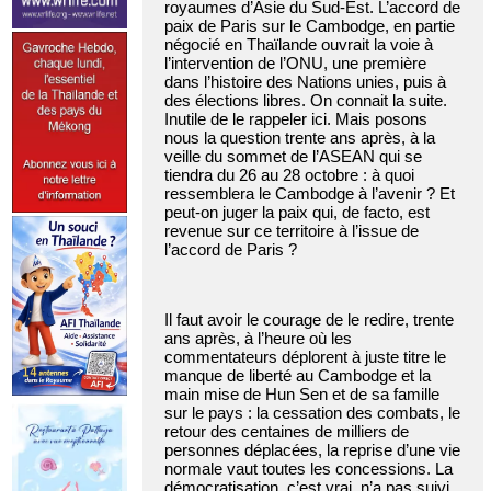
royaumes d’Asie du Sud-Est. L’accord de
paix de Paris sur le Cambodge, en partie
négocié en Thaïlande ouvrait la voie à
l’intervention de l’ONU, une première
dans l’histoire des Nations unies, puis à
des élections libres. On connait la suite.
Inutile de le rappeler ici. Mais posons
nous la question trente ans après, à la
veille du sommet de l’ASEAN qui se
tiendra du 26 au 28 octobre : à quoi
ressemblera le Cambodge à l’avenir ? Et
peut-on juger la paix qui, de facto, est
revenue sur ce territoire à l’issue de
l’accord de Paris ?
Il faut avoir le courage de le redire, trente
ans après, à l’heure où les
commentateurs déplorent à juste titre le
manque de liberté au Cambodge et la
main mise de Hun Sen et de sa famille
sur le pays : la cessation des combats, le
retour des centaines de milliers de
personnes déplacées, la reprise d’une vie
normale vaut toutes les concessions. La
démocratisation, c’est vrai, n’a pas suivi