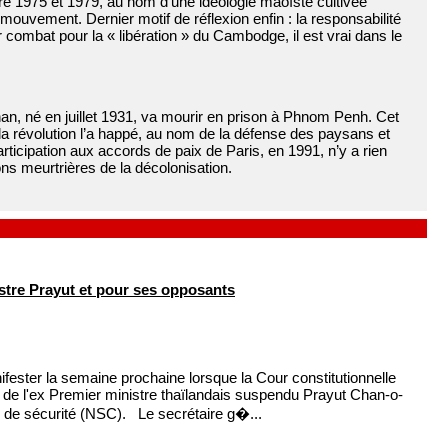
e 1975 et 1979, au nom d’une idéologie maoïste cultivée
mouvement. Dernier motif de réflexion enfin : la responsabilité
r combat pour la « libération » du Cambodge, il est vrai dans le
n, né en juillet 1931, va mourir en prison à Phnom Penh. Cet
la révolution l’a happé, au nom de la défense des paysans et
 participation aux accords de paix de Paris, en 1991, n’y a rien
ns meurtrières de la décolonisation.
stre Prayut et pour ses opposants
ester la semaine prochaine lorsque la Cour constitutionnelle
 de l'ex Premier ministre thaïlandais suspendu Prayut Chan-o-
al de sécurité (NSC). Le secrétaire g�...