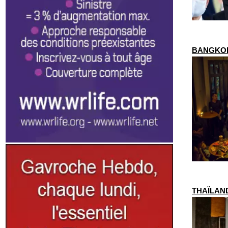
BANGKOK –
THAÏLANDE