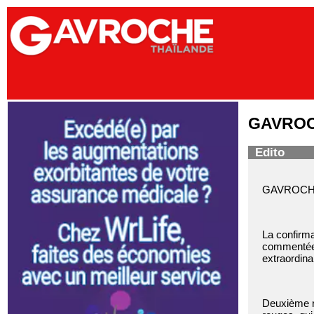
GAVROCH
Edito
GAVROCHE H
La confirma
commentée à
extraordina
Deuxième ra