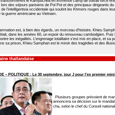
i transformèrent le Kampuchea en immense camp de travail forcé entr
ors des séjours parisiens de Pol Pot et des principaux dirigeants du 
e de l’intelligentsia occidentale qui soutint les Khmers rouges dans leu
 la guerre américaine au Vietnam.
mnation est, à bien des égards, un morceau d’histoire. Khieu Sampha
l était, dans les années 60, un espoir du renouveau cambodgien. Puis 
contre les inégalités. L’engrenage totalitaire s’est mis en place, et sa
s sa prison, Khieu Samphan est le miroir des tragédies et des illusio
ine thaïlandaise
 – POLITIQUE : Le 30 septembre, jour J pour l’ex premier mini
Plusieurs groupes prévoient de manif
annoncera sa décision sur le mandat
cha, selon le chef du Conseil nation