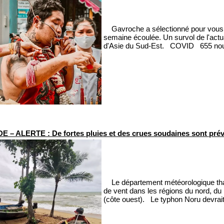
Gavroche a sélectionné pour vous qu
semaine écoulée. Un survol de l'actua
d'Asie du Sud-Est. COVID 655 nouve
 – ALERTE : De fortes pluies et des crues soudaines sont prév
Le département météorologique thaïla
de vent dans les régions du nord, du 
(côte ouest). Le typhon Noru devrai