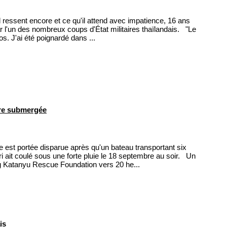
 ressent encore et ce qu'il attend avec impatience, 16 ans
r l'un des nombreux coups d'État militaires thaïlandais. "Le
s. J'ai été poignardé dans ...
re submergée
est portée disparue après qu'un bateau transportant six
i ait coulé sous une forte pluie le 18 septembre au soir. Un
ng Katanyu Rescue Foundation vers 20 he...
is