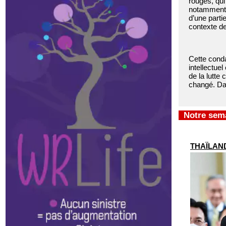
rouges, qu
notamment l
d’une parti
contexte de
Cette conda
intellectue
de la lutte 
changé. Dan
Notre sema
THAÏLANDE