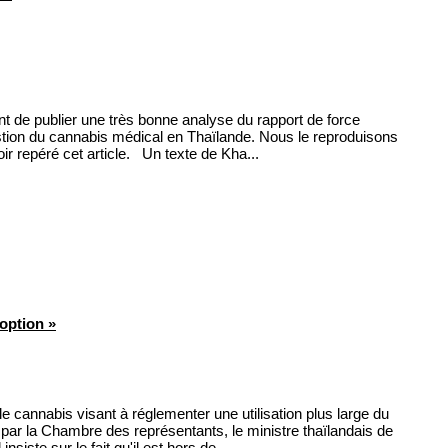
 de publier une très bonne analyse du rapport de force
uestion du cannabis médical en Thaïlande. Nous le reproduisons
ir repéré cet article. Un texte de Kha...
option »
 le cannabis visant à réglementer une utilisation plus large du
 par la Chambre des représentants, le ministre thaïlandais de
siste sur le fait qu'il est hors de...