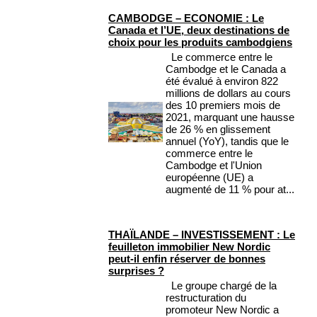
CAMBODGE – ECONOMIE : Le
Canada et l’UE, deux destinations de
choix pour les produits cambodgiens
Le commerce entre le
Cambodge et le Canada a
été évalué à environ 822
millions de dollars au cours
des 10 premiers mois de
2021, marquant une hausse
de 26 % en glissement
annuel (YoY), tandis que le
commerce entre le
Cambodge et l'Union
européenne (UE) a
augmenté de 11 % pour at...
THAÏLANDE – INVESTISSEMENT : Le
feuilleton immobilier New Nordic
peut-il enfin réserver de bonnes
surprises ?
Le groupe chargé de la
restructuration du
promoteur New Nordic a