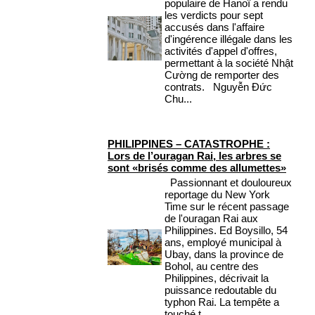
populaire de Hanoï a rendu
les verdicts pour sept
accusés dans l'affaire
d'ingérence illégale dans les
activités d'appel d'offres,
permettant à la société Nhật
Cường de remporter des
contrats. Nguyễn Đức
Chu...
PHILIPPINES – CATASTROPHE :
Lors de l’ouragan Rai, les arbres se
sont «brisés comme des allumettes»
Passionnant et douloureux
reportage du New York
Time sur le récent passage
de l'ouragan Rai aux
Philippines. Ed Boysillo, 54
ans, employé municipal à
Ubay, dans la province de
Bohol, au centre des
Philippines, décrivait la
puissance redoutable du
typhon Rai. La tempête a
touché t...