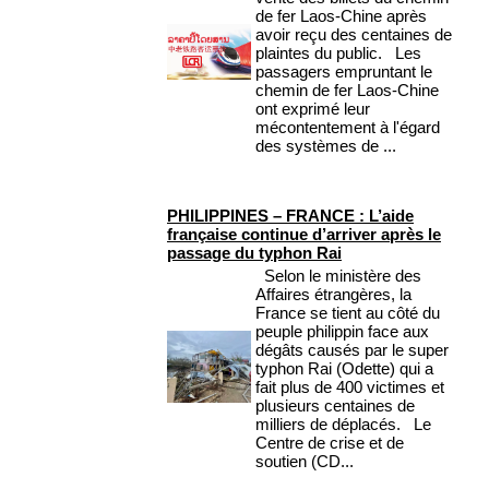
de fer Laos-Chine après
avoir reçu des centaines de
plaintes du public. Les
passagers empruntant le
chemin de fer Laos-Chine
ont exprimé leur
mécontentement à l'égard
des systèmes de ...
PHILIPPINES – FRANCE : L’aide
française continue d’arriver après le
passage du typhon Rai
Selon le ministère des
Affaires étrangères, la
France se tient au côté du
peuple philippin face aux
dégâts causés par le super
typhon Rai (Odette) qui a
fait plus de 400 victimes et
plusieurs centaines de
milliers de déplacés. Le
Centre de crise et de
soutien (CD...