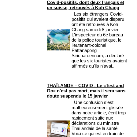
Covid-positifs, dont deux français et
un suisse, retrouvés à Koh Chang
Les six étrangers Covid-
positifs qui avaient disparu
ont été retrouvés à Koh
Chang samedi 8 janvier.
L'inspecteur du 6e bureau
de la police touristique, le
lieutenant-colonel
Pattanapong
Siricharoennam, a déclaré
que les six touristes avaient
affirmés qu'ils n'avai...
THAÏLANDE – COVID : Le «Test and
Go» n’est pas mort, mais il sera sans
doute suspendu le 15 janvier
Une confusion s'est
malheureusement glissée
dans notre article, écrit trop
rapidement suite aux
déclarations du ministre
Thaïlandais de la santé.
Voici ce qui est en train de