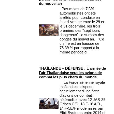
du nouvel an
Pas moins de 7 391
automobilistes ont été
arrêtés pour conduite en
état d'ivresse entre le 29 et
le 31 décembre, les trois
premiers des "sept jours
dangereux", le surnom des
congés du nouvel an. "Ce
chiffre est en hausse de
75,39 % par rapport à la
même période d...
THAÏLANDE – DÉFENSE : L’armée de
l’air Thaïlandaise veut les avions de
combat les plus chers du monde
La Force aérienne royale
thaïlandaise dispose
actuellement d’une flotte
d’avions de combat
hétéroclite, avec 12 JAS-39
Gripen C/D, 18 F-16 A/B ,
14 F-5E/F modernisés par
Elbit Systems entre 2014 et