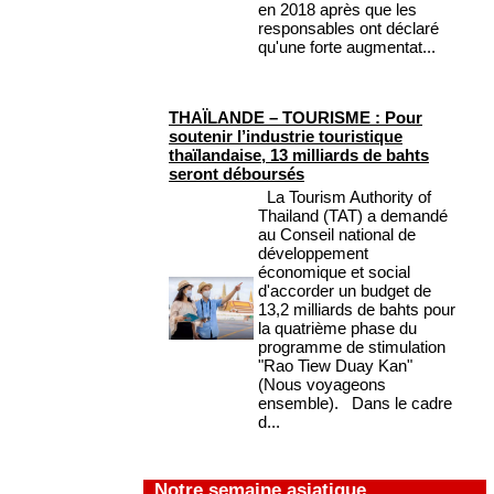
en 2018 après que les
responsables ont déclaré
qu'une forte augmentat...
THAÏLANDE – TOURISME : Pour
soutenir l’industrie touristique
thaïlandaise, 13 milliards de bahts
seront déboursés
La Tourism Authority of
Thailand (TAT) a demandé
au Conseil national de
développement
économique et social
d'accorder un budget de
13,2 milliards de bahts pour
la quatrième phase du
programme de stimulation
"Rao Tiew Duay Kan"
(Nous voyageons
ensemble). Dans le cadre
d...
Notre semaine asiatique