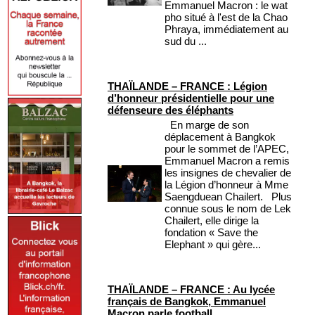
Emmanuel Macron : le wat
pho situé à l'est de la Chao
Phraya, immédiatement au
sud du ...
THAÏLANDE – FRANCE : Légion
d’honneur présidentielle pour une
défenseure des éléphants
En marge de son
déplacement à Bangkok
pour le sommet de l’APEC,
Emmanuel Macron a remis
les insignes de chevalier de
la Légion d’honneur à Mme
Saengduean Chailert. Plus
connue sous le nom de Lek
Chailert, elle dirige la
fondation « Save the
Elephant » qui gère...
THAÏLANDE – FRANCE : Au lycée
français de Bangkok, Emmanuel
Macron parle football