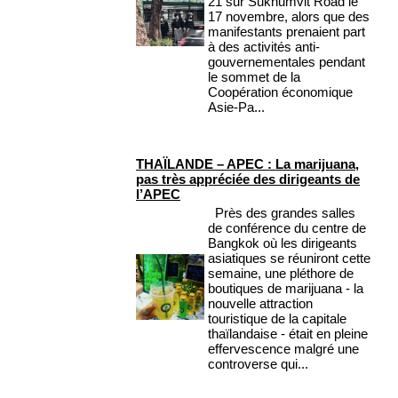
21 sur Sukhumvit Road le
17 novembre, alors que des
manifestants prenaient part
à des activités anti-
gouvernementales pendant
le sommet de la
Coopération économique
Asie-Pa...
THAÏLANDE – APEC : La marijuana,
pas très appréciée des dirigeants de
l’APEC
Près des grandes salles
de conférence du centre de
Bangkok où les dirigeants
asiatiques se réuniront cette
semaine, une pléthore de
boutiques de marijuana - la
nouvelle attraction
touristique de la capitale
thaïlandaise - était en pleine
effervescence malgré une
controverse qui...