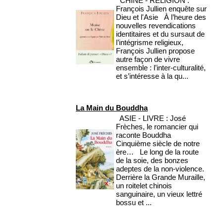
CHINE - RELIGION :
François Jullien enquête sur
Dieu et l'Asie À l’heure des
nouvelles revendications
identitaires et du sursaut de
l’intégrisme religieux,
François Jullien propose
autre façon de vivre
ensemble : l’inter-culturalité,
et s’intéresse à la qu...
La Main du Bouddha
ASIE - LIVRE : José
Frèches, le romancier qui
raconte Bouddha
Cinquième siècle de notre
ère… Le long de la route
de la soie, des bonzes
adeptes de la non-violence.
Derrière la Grande Muraille,
un roitelet chinois
sanguinaire, un vieux lettré
bossu et ...