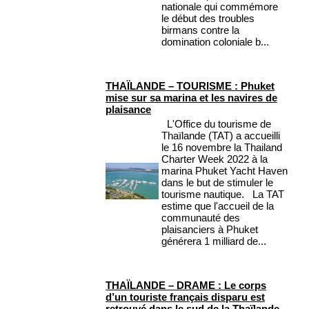
nationale qui commémore
le début des troubles
birmans contre la
domination coloniale b...
THAÏLANDE – TOURISME : Phuket
mise sur sa marina et les navires de
plaisance
L'Office du tourisme de
Thaïlande (TAT) a accueilli
le 16 novembre la Thailand
Charter Week 2022 à la
marina Phuket Yacht Haven
dans le but de stimuler le
tourisme nautique. La TAT
estime que l'accueil de la
communauté des
plaisanciers à Phuket
générera 1 milliard de...
THAÏLANDE – DRAME : Le corps
d’un touriste français disparu est
retrouvé dans le sud de la Thaïlande