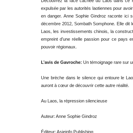
Découvrez la face cachée du Laos dans ce réc
expulsée par les autorités laotiennes pour av
en danger. Anne Sophie Gindroz raconte ici so
décembre 2012, Sombath Somphone. Elle dit les 
Laos, les investissements chinois, la constructi
empreint d’une réelle passion pour ce pays e
pouvoir régionaux.
L’avis de Gavroche:
Un témoignage rare sur u
Une brèche dans le silence qui entoure le La
auront à cœur de découvrir cette autre réalité.
Au Laos, la répression silencieuse
Auteur: Anne Sophie Gindroz
Éditeur: Asieinfo Publishing