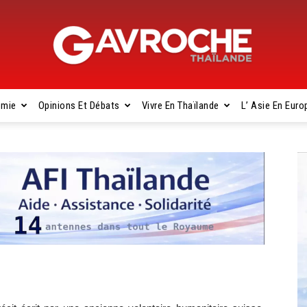
omie
Opinions Et Débats
Vivre En Thaïlande
L’ Asie En Euro
Gavroche
Thaïlande