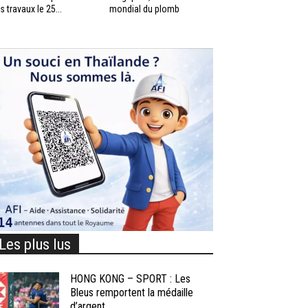
s travaux le 25...
mondial du plomb
Les plus lus
HONG KONG – SPORT : Les
Bleus remportent la médaille
d’argent...