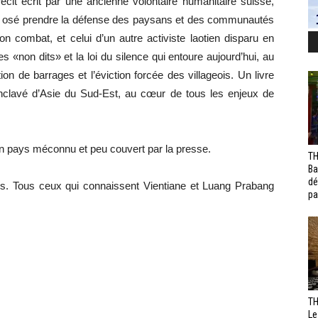
it écrit par une ancienne volontaire humanitaire suisse,
oir osé prendre la défense des paysans et des communautés
n combat, et celui d’un autre activiste laotien disparu en
«non dits» et la loi du silence qui entoure aujourd’hui, au
on de barrages et l’éviction forcée des villageois. Un livre
nclavé d’Asie du Sud-Est, au cœur de tous les enjeux de
n pays méconnu et peu couvert par la presse.
TH
Ba
dé
os. Tous ceux qui connaissent Vientiane et Luang Prabang
pa
TH
Le