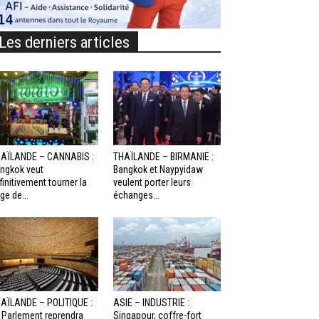
Les derniers articles
AÏLANDE – CANNABIS :
THAÏLANDE – BIRMANIE :
ngkok veut
Bangkok et Naypyidaw
finitivement tourner la
veulent porter leurs
ge de...
échanges...
AÏLANDE – POLITIQUE :
ASIE – INDUSTRIE :
 Parlement reprendra
Singapour, coffre-fort