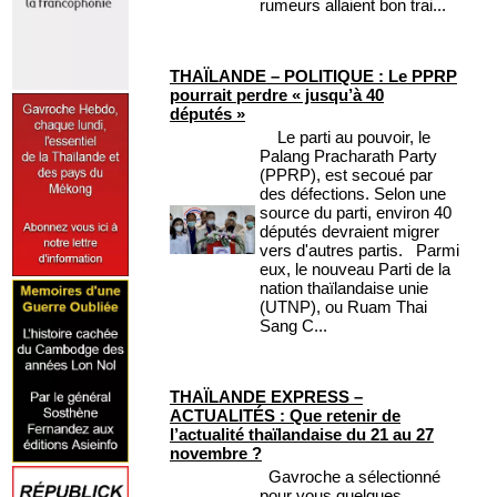
rumeurs allaient bon trai...
THAÏLANDE – POLITIQUE : Le PPRP
pourrait perdre « jusqu’à 40
députés »
Le parti au pouvoir, le
Palang Pracharath Party
(PPRP), est secoué par
des défections. Selon une
source du parti, environ 40
députés devraient migrer
vers d'autres partis. Parmi
eux, le nouveau Parti de la
nation thaïlandaise unie
(UTNP), ou Ruam Thai
Sang C...
THAÏLANDE EXPRESS –
ACTUALITÉS : Que retenir de
l’actualité thaïlandaise du 21 au 27
novembre ?
Gavroche a sélectionné
pour vous quelques