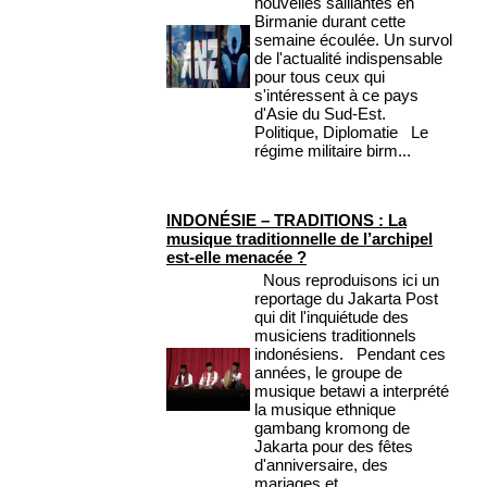
nouvelles saillantes en
Birmanie durant cette
semaine écoulée. Un survol
de l'actualité indispensable
pour tous ceux qui
s'intéressent à ce pays
d'Asie du Sud-Est.
Politique, Diplomatie Le
régime militaire birm...
INDONÉSIE – TRADITIONS : La
musique traditionnelle de l’archipel
est-elle menacée ?
Nous reproduisons ici un
reportage du Jakarta Post
qui dit l'inquiétude des
musiciens traditionnels
indonésiens. Pendant ces
années, le groupe de
musique betawi a interprété
la musique ethnique
gambang kromong de
Jakarta pour des fêtes
d'anniversaire, des
mariages et...