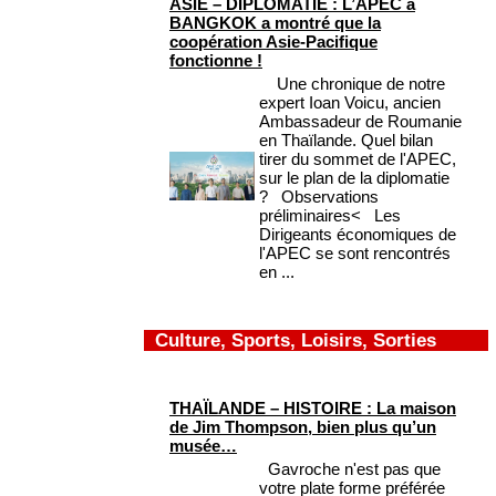
ASIE – DIPLOMATIE : L’APEC à
BANGKOK a montré que la
coopération Asie-Pacifique
fonctionne !
Une chronique de notre
expert Ioan Voicu, ancien
Ambassadeur de Roumanie
en Thaïlande. Quel bilan
tirer du sommet de l'APEC,
sur le plan de la diplomatie
? Observations
préliminaires< Les
Dirigeants économiques de
l'APEC se sont rencontrés
en ...
Culture, Sports, Loisirs, Sorties
THAÏLANDE – HISTOIRE : La maison
de Jim Thompson, bien plus qu’un
musée…
Gavroche n'est pas que
votre plate forme préférée