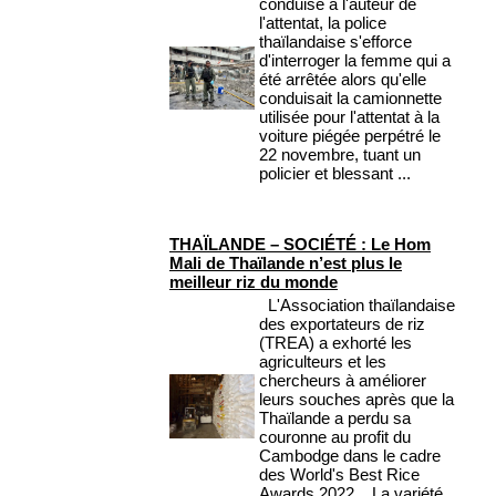
conduise à l'auteur de
l'attentat, la police
thaïlandaise s'efforce
d'interroger la femme qui a
été arrêtée alors qu'elle
conduisait la camionnette
utilisée pour l'attentat à la
voiture piégée perpétré le
22 novembre, tuant un
policier et blessant ...
THAÏLANDE – SOCIÉTÉ : Le Hom
Mali de Thaïlande n’est plus le
meilleur riz du monde
L'Association thaïlandaise
des exportateurs de riz
(TREA) a exhorté les
agriculteurs et les
chercheurs à améliorer
leurs souches après que la
Thaïlande a perdu sa
couronne au profit du
Cambodge dans le cadre
des World's Best Rice
Awards 2022. La variété