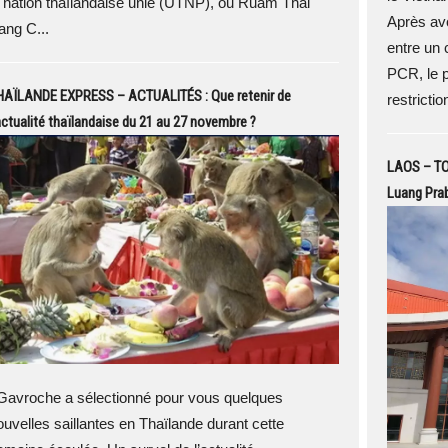
a nation thaïlandaise unie (UTNP), ou Ruam Thai
Après avo
ang C...
entre un 
PCR, le p
HAÏLANDE EXPRESS – ACTUALITÉS : Que retenir de
restrictio
actualité thaïlandaise du 21 au 27 novembre ?
LAOS – TOU
Luang Prab
avroche a sélectionné pour vous quelques
ouvelles saillantes en Thaïlande durant cette