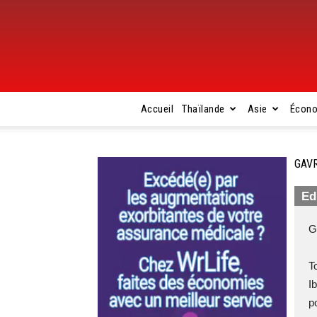
Accueil
Thaïlande
Asie
Écon
GAVR
Ed
G
T
I
p