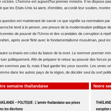
e victoire. L’homme est aujourd’hui premier ministre. Il ne dispose pa
it que les Etats-Unis lui aient, d’emblée, accordé leur soutien, montre 
a question est maintenant de savoir ce que signifie sa nomination pa
avroche tend à le penser, une preuve de la modernisation politique de
écennies de pouvoir de l’Umno et des scandales de corruption à répéti
brahim, après avoir flirté avec le fondamentalisme musulman, peut i
’autre scénario est celui du baiser de la mort. Le nommer premier min
e tuer politiquement. Afin de préparer le retour au pouvoir des forces 
’en sommes pas là, mais il faut garder les yeux ouverts. Les urnes ont 
omme dans les autres pays de la région, de décider seul du sort poli
tre semaine thaïlandaise
Notre se
AÏLANDE – POLITIQUE : L’armée thaïlandaise aux prises
THAÏLANDE 
ec les élections
européen d