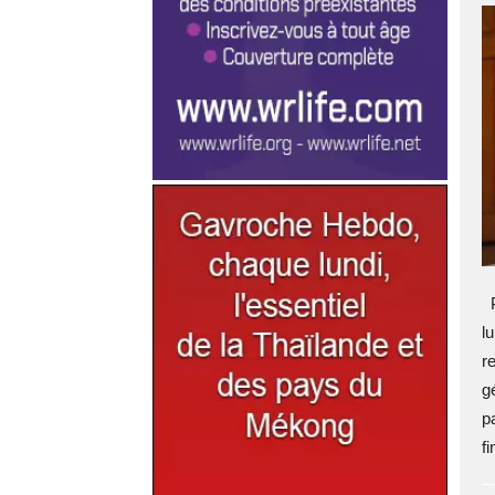
P
l
r
g
p
fi