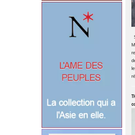
S
M
r
d
l
ré
TH
co