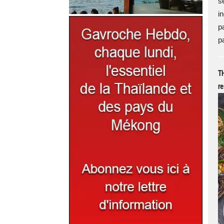
s
i
p
pa
TH
re