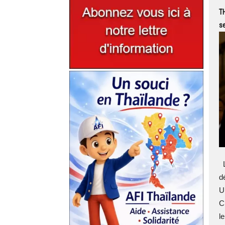
TH
se
L
d
U
C
l