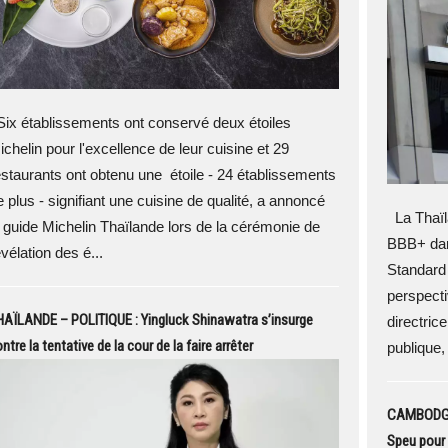
ix établissements ont conservé deux étoiles
ichelin pour l'excellence de leur cuisine et 29
estaurants ont obtenu une étoile - 24 établissements
e plus - signifiant une cuisine de qualité, a annoncé
La Thaïl
e guide Michelin Thaïlande lors de la cérémonie de
BBB+ dans
vélation des é...
Standard
perspecti
AÏLANDE – POLITIQUE : Yingluck Shinawatra s’insurge
directric
ntre la tentative de la cour de la faire arrêter
publique, l
CAMBODGE 
Speu pour 