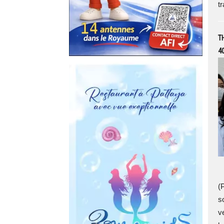
tr
TH
40
L
(
s
v