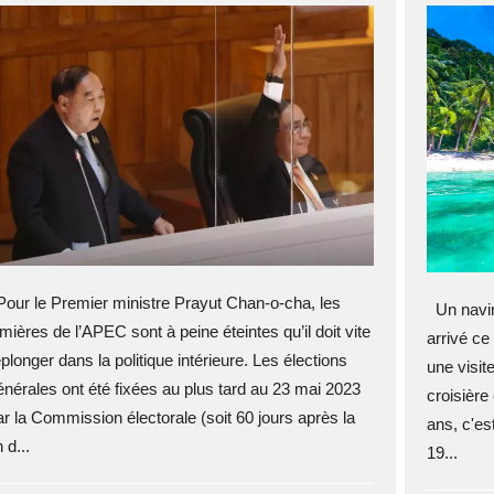
our le Premier ministre Prayut Chan-o-cha, les
Un navire
umières de l’APEC sont à peine éteintes qu’il doit vite
arrivé ce
eplonger dans la politique intérieure. Les élections
une visit
énérales ont été fixées au plus tard au 23 mai 2023
croisière
ar la Commission électorale (soit 60 jours après la
ans, c'es
n d...
19...