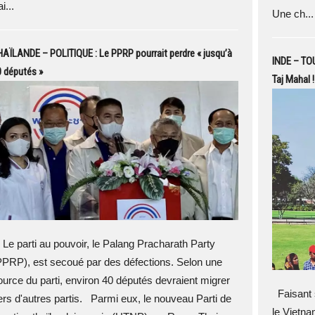
ai...
Une ch...
AÏLANDE – POLITIQUE : Le PPRP pourrait perdre « jusqu’à
INDE – TOU
 députés »
Taj Mahal !
e parti au pouvoir, le Palang Pracharath Party
PPRP), est secoué par des défections. Selon une
ource du parti, environ 40 députés devraient migrer
Faisant 
ers d'autres partis. Parmi eux, le nouveau Parti de
le Vietna