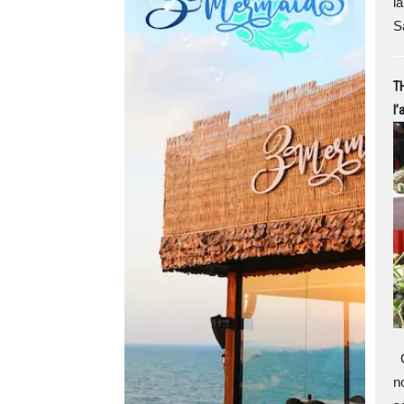
l
S
T
l’
G
n