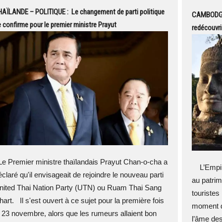
AÏLANDE – POLITIQUE : Le changement de parti politique
CAMBODGE 
 confirme pour le premier ministre Prayut
redécouvri
e Premier ministre thaïlandais Prayut Chan-o-cha a
L’Empire
éclaré qu'il envisageait de rejoindre le nouveau parti
au patri
nited Thai Nation Party (UTN) ou Ruam Thai Sang
touristes
hart. Il s'est ouvert à ce sujet pour la première fois
moment d’
e 23 novembre, alors que les rumeurs allaient bon
l’âme de