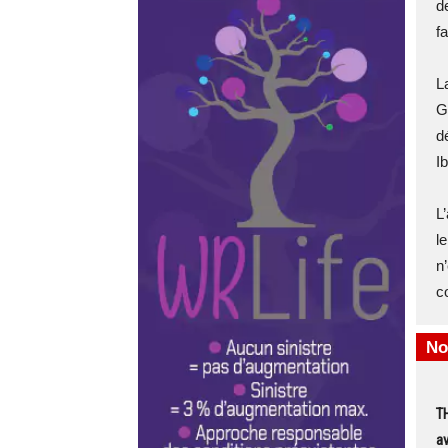
d
fa
L
G
d
I
L
l
n
c
No
TH
av