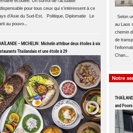
emaine écoulée. Un survol de l’actualité
ndispensable pour tous ceux qui s’intéressent à ce
ays d’Asie du Sud-Est. Politique, Diplomatie Le
Selon un 
rti au pouvo...
au Laos s
chemin d
de transp
AÏLANDE – MICHELIN : Michelin attribue deux étoiles à six
l'informat
staurants Thaïlandais et une étoile à 29
Chan...
Notre s
THAÏLANDE
and Poors 