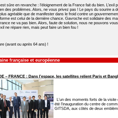
st sûre en revanche : l’éloignement de la France fait du bien. L’exil po
en des problèmes. Alors, ne vous privez pas ! Le pays du sourire a des
 plus agréable que de manifester dans le froid contre un gouvernement 
éforme est celui de la dernière chance. Gavroche est solidaire des m
France ne va pas bien. Alors, faute de solution, nous ne pouvons vous
exil ne répare rien, mais peut faire un bien fou !
re (avant ou après 64 ans) !
aine française et européenne
 – FRANCE : Dans l’espace, les satellites relient Paris et Ban
L'un des moments forts de la visite d
été l’inauguration du centre de comm
GITSDA, aux côtés de deux emblèmes 