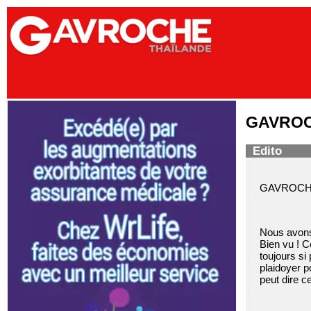
GAVROCH
Edito
GAVROCHE H
Nous avons 
Bien vu ! C
toujours si
plaidoyer po
peut dire c