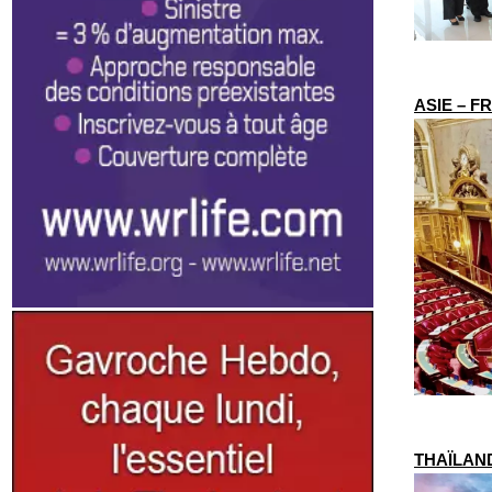
ASIE – FR
THAÏLANDE