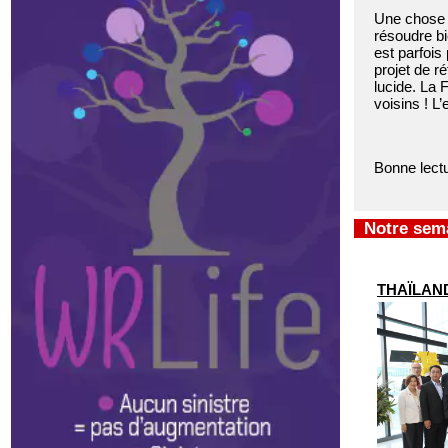
Une chose e
résoudre bi
est parfois
projet de r
lucide. La 
voisins ! L’
Bonne lectu
Notre sem
THAÏLANDE