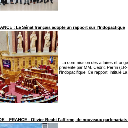
ANCE : Le Sénat français adopte un rapport sur l’Indopacfique
La commission des affaires étrangère
présenté par MM. Cédric Perrin (LR-T
l’Indopacifique. Ce rapport, intitulé La
 – FRANCE : Olivier Becht l’affirme, de nouveaux partenariats 