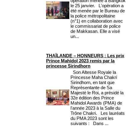
opération menée à Bangkok
le 25 janvier. L'opération a
été menée par le Bureau de
la police métropolitaine
(n°1) en collaboration avec
le commissariat de police
de Makkasan. Elle a visé
un...
THAÏLANDE – HONNEURS : Les prix
Prince Mahidol 2023 remis par la
princesse Sirindhorn
Son Altesse Royale la
Princesse Maha Chakri
Sirindhorn, en tant que
Représentante de Sa
Majesté le Roi, a présidé la
32e édition des Prince
Mahidol Awards (PMA) de
l'année 2023 à la Salle du
Trône Chakri. Les lauréats
du PMA 2023 sont les
suivants : Dans ...