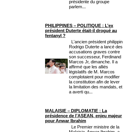
présidente du groupe
parlem...
PHILIPPINES – POLITIQUE : L’ex
président Duterte était-il drogué au
fentanyl ?
L'ancien président philippin
Rodrigo Duterte a lancé des
accusations graves contre
son successeur, Ferdinand
Marcos Jr, dimanche. Il a
affirmé que les alliés
législatifs de M. Marcos
complotaient pour modifier
la constitution afin de lever
la limitation des mandats, et
a averti qu...
MALAISIE – DIPLOMATIE : La
présidence de l’ASEAN, enjeu majeur
pour Anwar Ibrahim
Le Premier ministre de la
Malaisie, Anwar Ibrahim, a