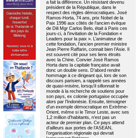
a fait la différence. Un résistant devenu
président de la République, dans le
respect des règles démocratiques. José
Ramos-Horta, 74 ans, prix Nobel de la
Paix 1996 aux côtés de l’ancien évêque
de Dili Mgr Carlos Belo, était à Paris ces
jours-ci, à l’invitation de la Fondation «
Leaders pour la paix ». L’animateur de
cette fondation, l’ancien premier ministre
Jean Pierre Raffarin, connait bien l’Asie. Il
est souvent cité pour ses liens étroits
avec la Chine. Convier José Ramos
Horta dans la capitale française avait
donc un double sens. D’abord rendre
hommage à ce dirigeant qui, lors de son
discours parisien, a rappelé ses années
de quasi-misère, lorsqu’il sillonnait le
monde à la recherche de soutiens pour
son pays, ex colonie portugaise occupée
alors par l’Indonésie. Ensuite, témoigner
d’un exemple démocratique en Extrême-
Orient, même si le Timor Leste, avec ses
1,2 million d’habitants, n’est pas un
acteur de premier plan. Ce pays attend
d’ailleurs aux portes de l’ASEAN,
l’organisation régionale qui devrait