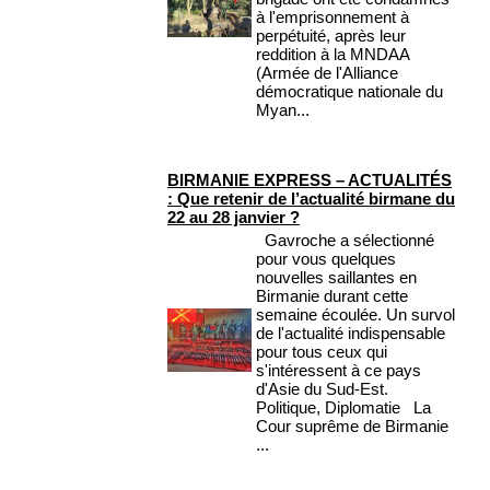
à l'emprisonnement à
perpétuité, après leur
reddition à la MNDAA
(Armée de l'Alliance
démocratique nationale du
Myan...
BIRMANIE EXPRESS – ACTUALITÉS
: Que retenir de l’actualité birmane du
22 au 28 janvier ?
Gavroche a sélectionné
pour vous quelques
nouvelles saillantes en
Birmanie durant cette
semaine écoulée. Un survol
de l'actualité indispensable
pour tous ceux qui
s'intéressent à ce pays
d'Asie du Sud-Est.
Politique, Diplomatie La
Cour suprême de Birmanie
...