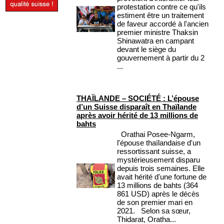
protestation contre ce qu'ils
estiment être un traitement
de faveur accordé à l'ancien
premier ministre Thaksin
Shinawatra en campant
devant le siège du
gouvernement à partir du 2
...
THAÏLANDE – SOCIÉTÉ : L’épouse
d’un Suisse disparaît en Thaïlande
après avoir hérité de 13 millions de
bahts
Orathai Posee-Ngarm,
l'épouse thaïlandaise d'un
ressortissant suisse, a
mystérieusement disparu
depuis trois semaines. Elle
avait hérité d'une fortune de
13 millions de bahts (364
861 USD) après le décès
de son premier mari en
2021. Selon sa sœur,
Thidarat, Oratha...