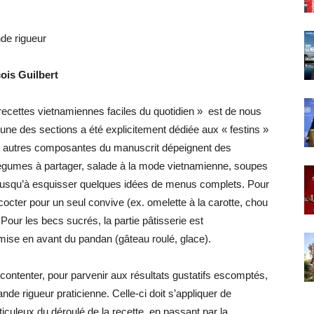
nde rigueur
çois Guilbert
5 recettes vietnamiennes faciles du quotidien » est de nous
i une des sections a été explicitement dédiée aux « festins »
es autres composantes du manuscrit dépeignent des
. légumes à partager, salade à la mode vietnamienne, soupes
 jusqu’à esquisser quelques idées de menus complets. Pour
cocter pour un seul convive (ex. omelette à la carotte, chou
Pour les becs sucrés, la partie pâtisserie est
mise en avant du pandan (gâteau roulé, glace).
ontenter, pour parvenir aux résultats gustatifs escomptés,
nde rigueur praticienne. Celle-ci doit s’appliquer de
iculeux du déroulé de la recette, en passant par la