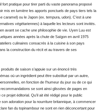
til fort pratique pour tirer parti du vaste panorama proposé
oir mis en lumière les apports ponctuels de pays tiers tels la
me caramel) ou le Japon (ex. tempura, udon). C’est à une
lternatives végétariennes) à laquelle les lecteurs sont invités.
s en avant se cache une philosophie de vie. Uyen Luu est
elques années après la chute de Saïgon en avril 1975
teliers culinaires consacrés à la cuisine à son pays
ans la construction du récit et au travers de ses
produits de saison s’appuie sur un énoncé très
mas où un ingrédient peut être substitué par un autre,
 personnelles, en fonction de l’humeur du jour ou de ce qui
 recommandations se sont ainsi glissées de pages en
e projet éditorial. Qu’il ait été rédigé pour le public
 son adoration pour la nourriture britannique, à commencer
éclare fan du topinambour ne sont en rien déconcertant pour