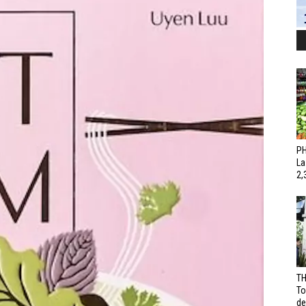
PH
La
2,
TH
To
de