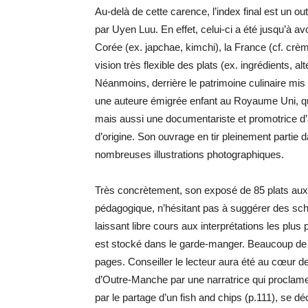
Au-delà de cette carence, l’index final est un ou
par Uyen Luu. En effet, celui-ci a été jusqu’à av
Corée (ex. japchae, kimchi), la France (cf. crè
vision très flexible des plats (ex. ingrédients, a
Néanmoins, derrière le patrimoine culinaire mi
une auteure émigrée enfant au Royaume Uni, qu
mais aussi une documentariste et promotrice d’a
d’origine. Son ouvrage en tir pleinement partie d
nombreuses illustrations photographiques.
Très concrètement, son exposé de 85 plats aux 
pédagogique, n’hésitant pas à suggérer des sché
laissant libre cours aux interprétations les plus
est stocké dans le garde-manger. Beaucoup de
pages. Conseiller le lecteur aura été au cœur de c
d’Outre-Manche par une narratrice qui proclame
par le partage d’un fish and chips (p.111), se d