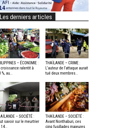
Les derniers articles
ILIPPINES – ÉCONOMIE :
THAÏLANDE – CRIME :
 croissance ralentit à
L’auteur de l’attaque aurait
3 %, au...
tué deux membres...
AÏLANDE – SOCIÉTÉ :
THAÏLANDE – SOCIÉTÉ :
ut savoir sur le meurtrier
Avant Nonthaburi, ces
 14...
cinq fusillades majeures