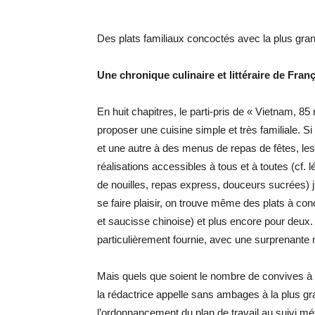
Des plats familiaux concoctés avec la plus gra
Une chronique culinaire et littéraire de Fran
En huit chapitres, le parti-pris de « Vietnam, 8
proposer une cuisine simple et très familiale. S
et une autre à des menus de repas de fêtes, l
réalisations accessibles à tous et à toutes (cf
de nouilles, repas express, douceurs sucrées)
se faire plaisir, on trouve même des plats à con
et saucisse chinoise) et plus encore pour deux. 
particulièrement fournie, avec une surprenante 
Mais quels que soient le nombre de convives à c
la rédactrice appelle sans ambages à la plus gra
l’ordonnancement du plan de travail au suivi mét