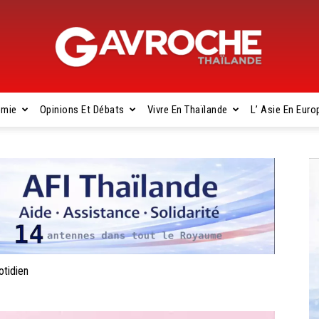
omie
Opinions Et Débats
Vivre En Thaïlande
L’ Asie En Euro
Gavroche
Thaïlande
otidien