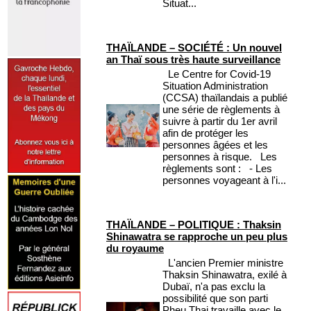
Situat...
THAÏLANDE – SOCIÉTÉ : Un nouvel
an Thaï sous très haute surveillance
Le Centre for Covid-19
Situation Administration
(CCSA) thaïlandais a publié
une série de règlements à
suivre à partir du 1er avril
afin de protéger les
personnes âgées et les
personnes à risque. Les
règlements sont : - Les
personnes voyageant à l'i...
THAÏLANDE – POLITIQUE : Thaksin
Shinawatra se rapproche un peu plus
du royaume
L'ancien Premier ministre
Thaksin Shinawatra, exilé à
Dubaï, n'a pas exclu la
possibilité que son parti
Pheu Thai travaille avec le