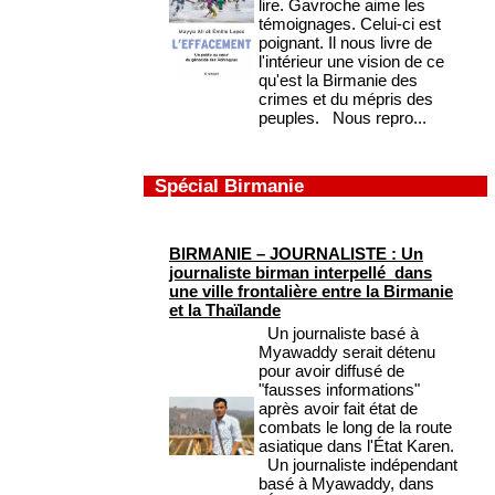
lire. Gavroche aime les
témoignages. Celui-ci est
poignant. Il nous livre de
l'intérieur une vision de ce
qu'est la Birmanie des
crimes et du mépris des
peuples. Nous repro...
Spécial Birmanie
BIRMANIE – JOURNALISTE : Un
journaliste birman interpellé dans
une ville frontalière entre la Birmanie
et la Thaïlande
Un journaliste basé à
Myawaddy serait détenu
pour avoir diffusé de
"fausses informations"
après avoir fait état de
combats le long de la route
asiatique dans l'État Karen.
Un journaliste indépendant
basé à Myawaddy, dans