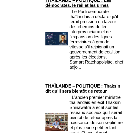
THAÏLANDE – POLITIQUE : Les
démocrates, le rail et les urnes
Le Parti démocrate
thaïlandais a déclaré qu'il
ferait pression en faveur
des chemins de fer
interprovinciaux et de
l'expansion des lignes
ferroviaires à grande
vitesse s'il rejoignait un
gouvernement de coalition
après les élections.
Samart Ratchapolsitte, chef
adjo...
THAÏLANDE – POLITIQUE : Thaksin
dit qu’il sera bientôt de retour
L'ancien premier ministre
thaïlandais en exil Thaksin
Shinawatra a écrit sur les
réseaux sociaux qu'il serait
bientôt de retour après la
naissance de son septième
et plus jeune petit-enfant,
car à 73 ans, il veut