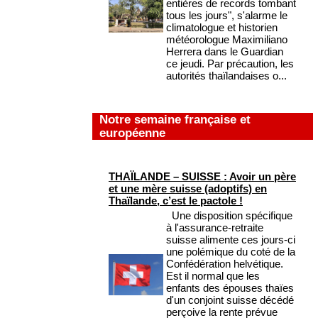
entières de records tombant
tous les jours", s'alarme le
climatologue et historien
météorologue Maximiliano
Herrera dans le Guardian
ce jeudi. Par précaution, les
autorités thaïlandaises o...
Notre semaine française et
européenne
THAÏLANDE – SUISSE : Avoir un père
et une mère suisse (adoptifs) en
Thaïlande, c’est le pactole !
Une disposition spécifique
à l'assurance-retraite
suisse alimente ces jours-ci
une polémique du coté de la
Confédération helvétique.
Est il normal que les
enfants des épouses thaïes
d'un conjoint suisse décédé
perçoive la rente prévue