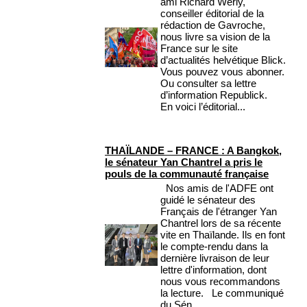
ami Richard Werly,
conseiller éditorial de la
rédaction de Gavroche,
nous livre sa vision de la
France sur le site
d’actualités helvétique Blick.
Vous pouvez vous abonner.
Ou consulter sa lettre
d’information Republick.
En voici l’éditorial...
THAÏLANDE – FRANCE : A Bangkok,
le sénateur Yan Chantrel a pris le
pouls de la communauté française
Nos amis de l'ADFE ont
guidé le sénateur des
Français de l'étranger Yan
Chantrel lors de sa récente
vite en Thaïlande. Ils en font
le compte-rendu dans la
dernière livraison de leur
lettre d'information, dont
nous vous recommandons
la lecture. Le communiqué
du Sén...