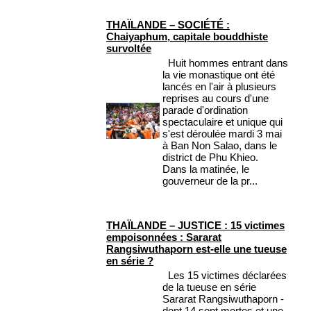
THAÏLANDE – SOCIÉTÉ :
Chaiyaphum, capitale bouddhiste
survoltée
Huit hommes entrant dans
la vie monastique ont été
lancés en l'air à plusieurs
reprises au cours d'une
parade d'ordination
spectaculaire et unique qui
s'est déroulée mardi 3 mai
à Ban Non Salao, dans le
district de Phu Khieo.
Dans la matinée, le
gouverneur de la pr...
THAÏLANDE – JUSTICE : 15 victimes
empoisonnées : Sararat
Rangsiwuthaporn est-elle une tueuse
en série ?
Les 15 victimes déclarées
de la tueuse en série
Sararat Rangsiwuthaporn -
dont 14 sont mortes et une