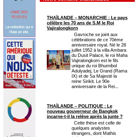
THAÏLANDE – MONARCHIE : Le pays
célèbre les 70 ans de S.M le Roi
Vajiralongkorn
Gavroche se joint aux
célébrations de ce 70ème
anniversaire royal. Né le 28
juillet 1952 à la villa Ambara
du Dusit Palace, le roi Maha
Vajiralongkorn est le fils
unique du roi Bhumibol
Adulyadej, Le Grand (Rama
IX) et de Sa Majesté la
reine Sirikit. Le 90e
anniversaire de la Rei...
THAÏLANDE – POLITIQUE : Le
nouveau gouverneur de Bangkok
incarne-t-il la relève après la junte ?
Cette thèse est celle de
quelques analystes
étrangers, dont Mathis