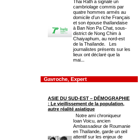
Thai Rath a signalé un
cambriolage commis par
quatre hommes armés au
domicile d'un riche Français
et son épouse thaïlandaise
à Ban Non Pa Chat, sous-
district de Nong Chim à
Chaiyaphum, au nord-est
de la Thaïlande. Les
journalistes présents sur les
lieux ont déclaré que la
mai...
Gavroche, Expert
ASIE DU SUD-EST – DÉMOGRAPHIE
: Le vieillissement de la population,
autre réalité asiatique
Notre ami chroniqueur
Ioan Voicu, ancien
Ambassadeur de Roumanie
en Thaïlande, garde un œil
attentif sur les enjeux de