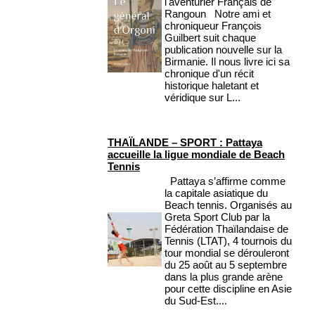
l'aventurier Français de
Rangoun Notre ami et
chroniqueur François
Guilbert suit chaque
publication nouvelle sur la
Birmanie. Il nous livre ici sa
chronique d'un récit
historique haletant et
véridique sur L...
THAÏLANDE – SPORT : Pattaya
accueille la ligue mondiale de Beach
Tennis
Pattaya s’affirme comme
la capitale asiatique du
Beach tennis. Organisés au
Greta Sport Club par la
Fédération Thaïlandaise de
Tennis (LTAT), 4 tournois du
tour mondial se dérouleront
du 25 août au 5 septembre
dans la plus grande arène
pour cette discipline en Asie
du Sud-Est....