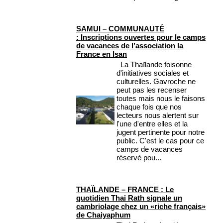
SAMUI – COMMUNAUTÉ
: Inscriptions ouvertes pour le camps
de vacances de l’association la
France en Isan
La Thaïlande foisonne
d'initiatives sociales et
culturelles. Gavroche ne
peut pas les recenser
toutes mais nous le faisons
chaque fois que nos
lecteurs nous alertent sur
l'une d'entre elles et la
jugent pertinente pour notre
public. C'est le cas pour ce
camps de vacances
réservé pou...
THAÏLANDE – FRANCE : Le
quotidien Thai Rath signale un
cambriolage chez un «riche français»
de Chaiyaphum