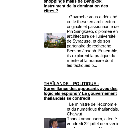
shoppings malls de Bangkok,
instrument de la domination des
élites ?
Gavroche vous a déniché
cette thèse en architecture
originale et passionnante de
Pin Sangkaeo, diplômée en
architecture de l'université
de Syracuse, et de son
partenaire de recherche
Benson Joseph. Ensemble,
ils explorent la pratique du
mérite et la manière dont
les tactiques p...
THAÏLANDE – POLITIQUE :
Surveillance des opposants avec des
logiciels espions ? Le gouvernement
thaïlandais se contredit
Le ministre de l'économie
et du numérique thaïlandais,
Chaiwut
Thanakamanusorn, a tenté
vendredi 22 juillet de revenir