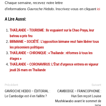
Chaque semaine, recevez notre lettre
d’informations
Gavroche Hebdo
. Inscrivez-vous en cliquant
ici
A Lire Aussi:
THAÏLANDE – TOURISME : Ils voguaient sur la Chao Praya, leur
bateau a pris feu
BIRMANIE – SOCIÉTÉ : L’opposition birmane veut faire libérer tous
les prisonniers politiques
THAÏLANDE – CHRONIQUE : « Thaïlande : réformes à tous les
étages »
THAÏLANDE – CORONAVIRUS: L’État d’urgence entrera en vigueur
jeudi 26 mars en Thaïlande
Précédent
Suivant
GAVROCHE HEBDO – ÉDITORIAL :
CAMBODGE – FRANCOPHONIE :
Le Cambodge est-il en faillite ?
Hun Sen reçoit Louise
Mushikiwabo avant le sommet de
2026