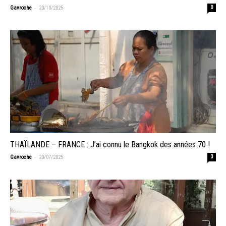
-
Gavroche
20/10/2025
0
THAÏLANDE – FRANCE : J’ai connu le Bangkok des années 70 !
-
Gavroche
20/07/2025
3