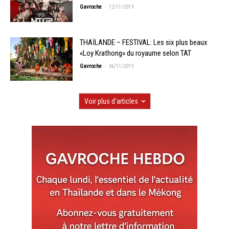
-
Gavroche
12/11/2019
THAÏLANDE – FESTIVAL: Les six plus beaux
«Loy Krathong» du royaume selon TAT
-
Gavroche
06/11/2019
Voir plus d'articles