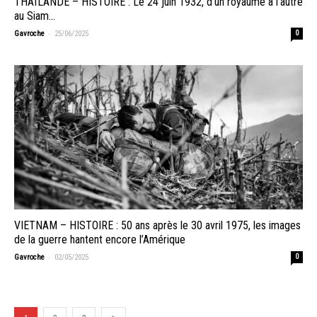
THAÏLANDE – HISTOIRE : Le 24 juin 1932, d’un royaume à l’autre
au Siam…
-
Gavroche
25/06/2025
0
VIETNAM – HISTOIRE : 50 ans après le 30 avril 1975, les images
de la guerre hantent encore l’Amérique
-
Gavroche
02/05/2025
0