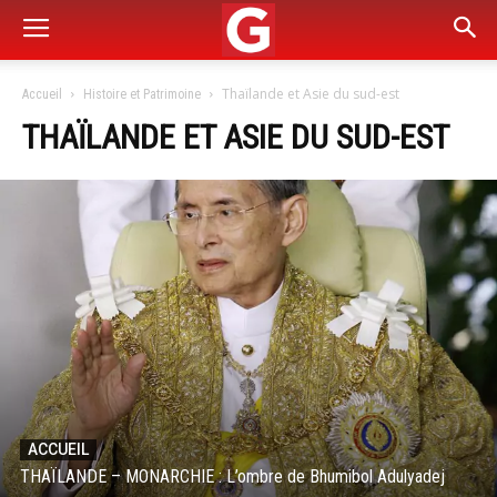
Thaïlande et Asie du sud-est
Accueil
Histoire et Patrimoine
THAÏLANDE ET ASIE DU SUD-EST
ACCUEIL
THAÏLANDE – MONARCHIE : L’ombre de Bhumibol Adulyadej