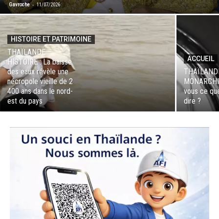
-
Gavroche
11/07/2026
HISTOIRE ET PATRIMOINE
THAÏLANDE –
ACCUEIL
HISTOIRE : La baisse
des eaux révèle une
THAÏLAND
nécropole vieille de 2
MONARCHIE
400 ans dans le nord-
vous ce qu
est du pays
dire ?