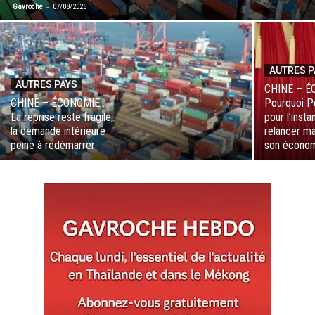
-
Gavroche
07/08/2026
AUTRES P
AUTRES PAYS
CHINE – É
CHINE – ÉCONOMIE :
Pourquoi Pé
La reprise reste fragile,
pour l’insta
la demande intérieure
relancer m
peine à redémarrer
son écono