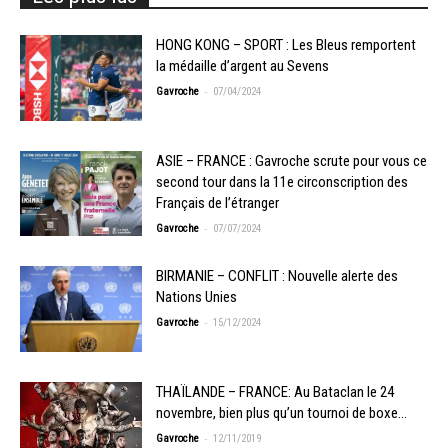
HONG KONG – SPORT : Les Bleus remportent
la médaille d’argent au Sevens
-
Gavroche
07/04/2024
ASIE – FRANCE : Gavroche scrute pour vous ce
second tour dans la 11e circonscription des
Français de l’étranger
-
Gavroche
07/07/2024
BIRMANIE – CONFLIT : Nouvelle alerte des
Nations Unies
-
Gavroche
15/12/2024
THAÏLANDE – FRANCE: Au Bataclan le 24
novembre, bien plus qu’un tournoi de boxe…
-
Gavroche
12/11/2019