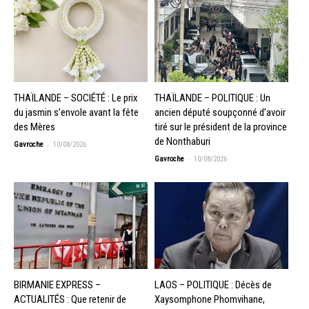
THAÏLANDE – SOCIÉTÉ : Le prix
THAÏLANDE – POLITIQUE : Un
du jasmin s’envole avant la fête
ancien député soupçonné d’avoir
des Mères
tiré sur le président de la province
de Nonthaburi
-
Gavroche
10/08/2026
-
Gavroche
10/08/2026
BIRMANIE EXPRESS –
LAOS – POLITIQUE : Décès de
ACTUALITÉS : Que retenir de
Xaysomphone Phomvihane,