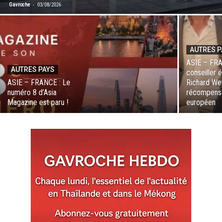
-
Gavroche
03/08/2026
AUTRES P
ASIE – FRA
AUTRES PAYS
conseiller é
ASIE – FRANCE : Le
Richard We
numéro 8 d’Asia
récompensé
Magazine est paru !
européen