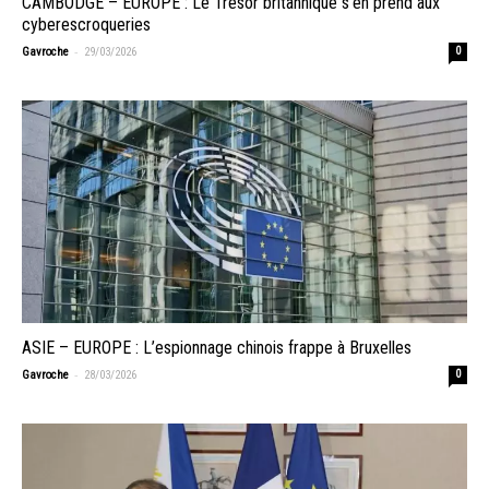
CAMBODGE – EUROPE : Le Trésor britannique s’en prend aux
cyberescroqueries
-
Gavroche
29/03/2026
0
ASIE – EUROPE : L’espionnage chinois frappe à Bruxelles
-
Gavroche
28/03/2026
0