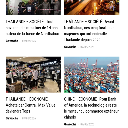
THAÏLANDE – SOCIÉTÉ : Tout
THAÏLANDE – SOCIÉTÉ : Avant
savoir sur le meurtrier de 14 ans,
Nonthaburi, ces cinq fusillades
auteur de la tuerie de Nonthaburi
majeures qui ont endeuillé la
Thaïlande depuis 2020
-
Gavroche
08/08/2026
-
Gavroche
07/08/2026
THAÏLANDE – ÉCONOMIE :
CHINE – ÉCONOMIE : Pour Bank
Acheté par Central, Max Value
of America, la technologie reste
deviendra Tops
le moteur du commerce extérieur
chinois
-
Gavroche
07/08/2026
-
Gavroche
07/08/2026