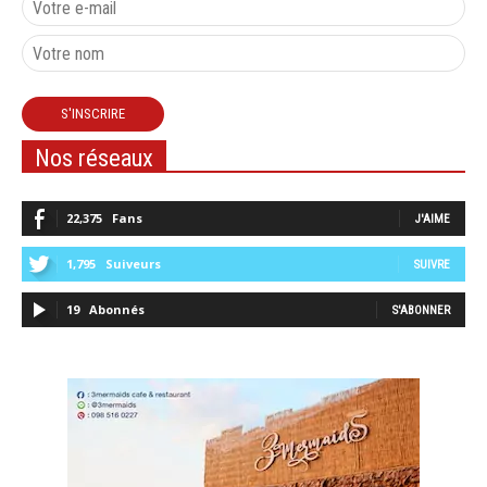
Nos réseaux
22,375
Fans
J'AIME
1,795
Suiveurs
SUIVRE
19
Abonnés
S'ABONNER