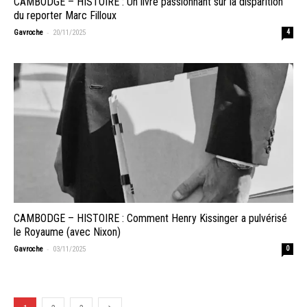
CAMBODGE – HISTOIRE : Un livre passionnant sur la disparition
du reporter Marc Filloux
-
Gavroche
20/11/2025
4
CAMBODGE – HISTOIRE : Comment Henry Kissinger a pulvérisé
le Royaume (avec Nixon)
-
Gavroche
03/11/2025
0