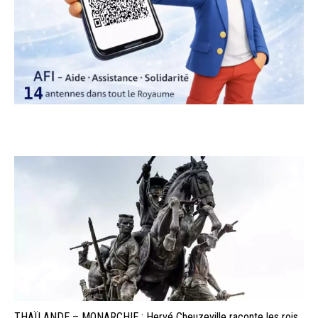
THAÏLANDE – MONARCHIE : Hervé Cheuzeville raconte les rois