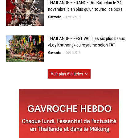
THAÏLANDE – FRANCE: Au Bataclan le 24
novembre, bien plus qu’un tournoi de boxe…
-
Gavroche
12/11/2019
THAÏLANDE – FESTIVAL: Les six plus beaux
«Loy Krathong» du royaume selon TAT
-
Gavroche
06/11/2019
Voir plus d'articles