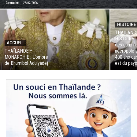
-
Gavroche
27/07/2026
HISTOIRE
THAÏLAND
HISTOIRE :
ACCUEIL
des eaux r
THAÏLANDE –
nécropole v
MONARCHIE : L’ombre
400 ans dan
de Bhumibol Adulyadej
est du pay