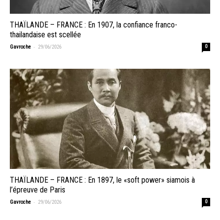
THAÏLANDE – FRANCE : En 1907, la confiance franco-
thailandaise est scellée
-
Gavroche
29/06/2026
0
THAÏLANDE – FRANCE : En 1897, le «soft power» siamois à
l’épreuve de Paris
-
Gavroche
29/06/2026
0