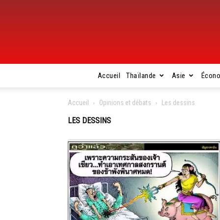
Accueil
Thaïlande
Asie
Écon
Accueil
Opinions et débats
Les dessins
LES DESSINS