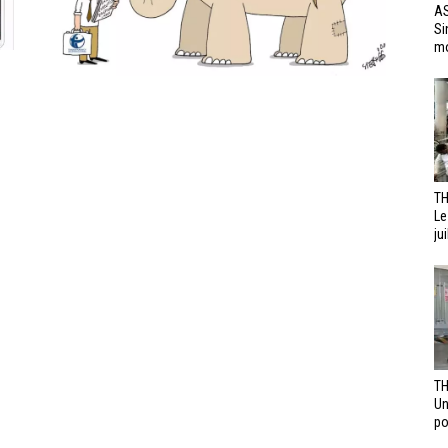
AS
Si
mo
TH
Le
jui
TH
Un
po