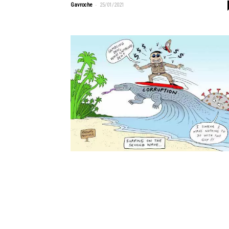
-
Gavroche
25/01/2021