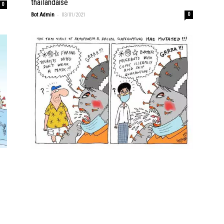
thaïlandaise
0
-
Bot Admin
03/01/2021
0