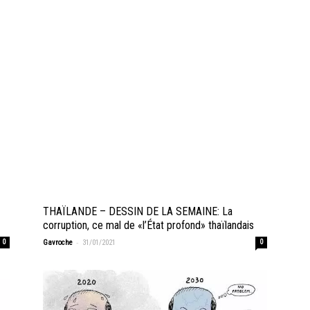
THAÏLANDE – DESSIN DE LA SEMAINE: La
corruption, ce mal de «l’État profond» thaïlandais
-
0
Gavroche
31/01/2021
0