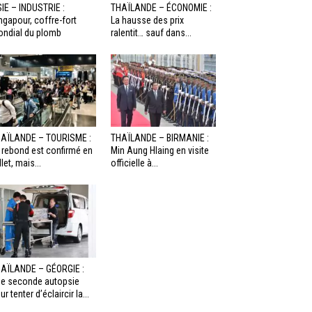
IE – INDUSTRIE :
THAÏLANDE – ÉCONOMIE :
ngapour, coffre-fort
La hausse des prix
ndial du plomb
ralentit… sauf dans...
AÏLANDE – TOURISME :
THAÏLANDE – BIRMANIE :
 rebond est confirmé en
Min Aung Hlaing en visite
llet, mais...
officielle à...
AÏLANDE – GÉORGIE :
e seconde autopsie
ur tenter d’éclaircir la...