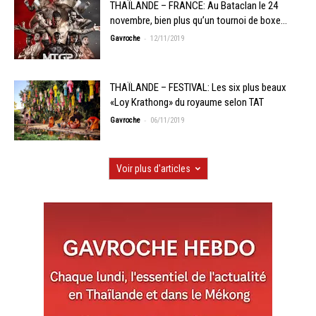
THAÏLANDE – FRANCE: Au Bataclan le 24
novembre, bien plus qu’un tournoi de boxe…
-
Gavroche
12/11/2019
THAÏLANDE – FESTIVAL: Les six plus beaux
«Loy Krathong» du royaume selon TAT
-
Gavroche
06/11/2019
Voir plus d'articles