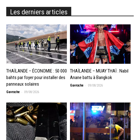
Les derniers articles
THAÏLANDE – ÉCONOMIE : 50 000
THAÏLANDE – MUAY THAÏ : Nabil
bahts par foyer pour installer des
Anane battu à Bangkok
panneaux solaires
-
Gavroche
09/08/2026
-
Gavroche
09/08/2026