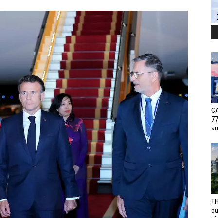
CA
77
au
TH
qu