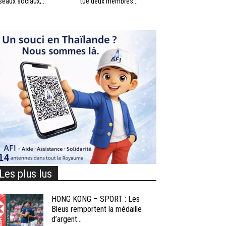
seaux sociaux,...
tué deux membres...
Les plus lus
HONG KONG – SPORT : Les
Bleus remportent la médaille
d’argent...