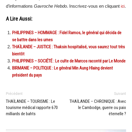
d’informations
Gavroche Hebdo
. Inscrivez-vous en cliquant
ici
.
A Lire Aussi:
PHILIPPINES – HOMMAGE : Fidel Ramos, le général qui décida de
se battre dans les urnes
THAÏLANDE – JUSTICE : Thaksin hospitalisé, vous saurez tout très
bientôt
PHILIPPINES – SOCIÉTÉ : Le culte de Marcos raconté par Le Monde
BIRMANIE – POLITIQUE : Le général Min Aung Hlaing devient
président du pays
Précédent
Suivant
THAÏLANDE – TOURISME : Le
THAÏLANDE – CHRONIQUE : Avec
tourisme médical rapporte 670
le Cambodge, guerre ou paix
milliards de bahts
éternelle ?