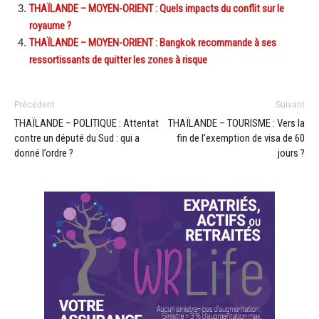
THAÏLANDE – MOYEN-ORIENT : Quels impacts du conflit sur le
royaume ?
THAÏLANDE – MOYEN-ORIENT : Bangkok recommande à ses
ressortissants de quitter les zones à risque
Précédent
Suivant
THAÏLANDE – POLITIQUE : Attentat
THAÏLANDE – TOURISME : Vers la
contre un député du Sud : qui a
fin de l’exemption de visa de 60
donné l’ordre ?
jours ?