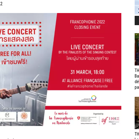
22
TH
Ba
dé
pa
TH