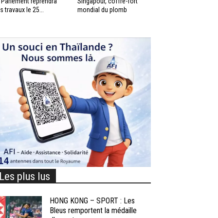
 Parlement reprendra
Singapour, coffre-fort
s travaux le 25...
mondial du plomb
Les plus lus
HONG KONG – SPORT : Les
Bleus remportent la médaille