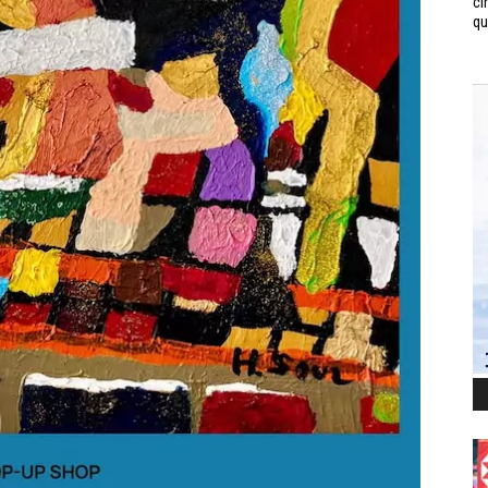
ci
qui