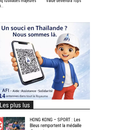
nq fusillades majeures
Value deviendra Tops
...
Les plus lus
HONG KONG – SPORT : Les
Bleus remportent la médaille