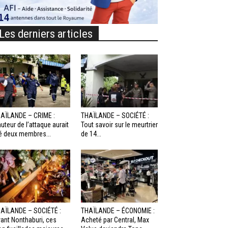
Les derniers articles
AÏLANDE – CRIME :
THAÏLANDE – SOCIÉTÉ :
auteur de l’attaque aurait
Tout savoir sur le meurtrier
é deux membres...
de 14...
AÏLANDE – SOCIÉTÉ :
THAÏLANDE – ÉCONOMIE :
ant Nonthaburi, ces
Acheté par Central, Max