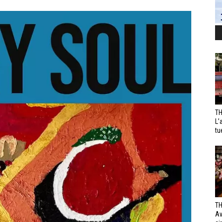
TH
L’
tu
TH
Av