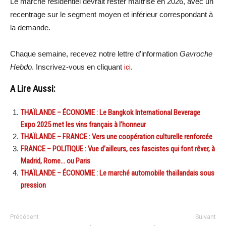
Le marché résidentiel devrait rester maîtrisé en 2026, avec un
recentrage sur le segment moyen et inférieur correspondant à
la demande.
Chaque semaine, recevez notre lettre d’information
Gavroche
Hebdo
. Inscrivez-vous en cliquant
ici
.
A Lire Aussi:
THAÏLANDE – ÉCONOMIE : Le Bangkok International Beverage
Expo 2025 met les vins français à l’honneur
THAÏLANDE – FRANCE : Vers une coopération culturelle renforcée
FRANCE – POLITIQUE : Vue d’ailleurs, ces fascistes qui font rêver, à
Madrid, Rome… ou Paris
THAÏLANDE – ÉCONOMIE : Le marché automobile thaïlandais sous
pression
Précédent
Suivant