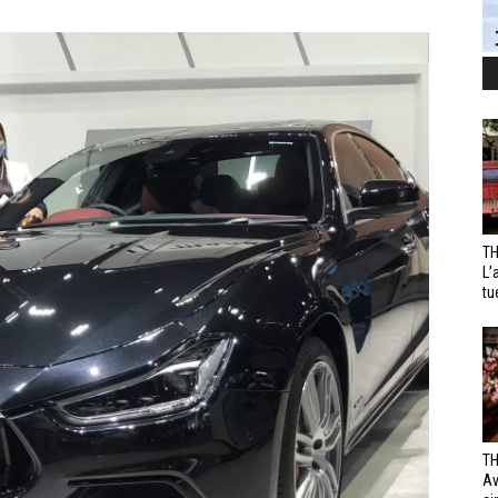
TH
L’
tu
TH
Av