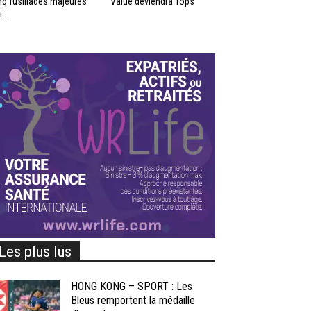
nq fusillades majeures
Value deviendra Tops
...
Les plus lus
HONG KONG – SPORT : Les
Bleus remportent la médaille