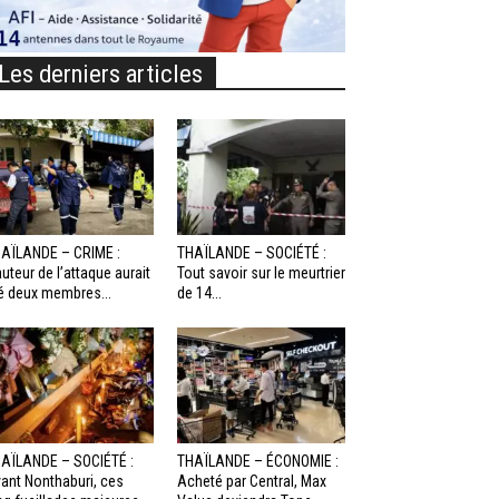
Les derniers articles
AÏLANDE – CRIME :
THAÏLANDE – SOCIÉTÉ :
auteur de l’attaque aurait
Tout savoir sur le meurtrier
é deux membres...
de 14...
AÏLANDE – SOCIÉTÉ :
THAÏLANDE – ÉCONOMIE :
ant Nonthaburi, ces
Acheté par Central, Max