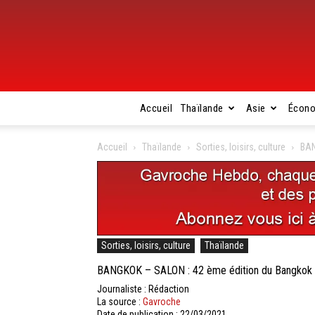
Accueil
Thaïlande
Asie
Écon
Accueil
Thaïlande
Sorties, loisirs, culture
BAN
Sorties, loisirs, culture
Thaïlande
BANGKOK – SALON : 42 ème édition du Bangkok I
Journaliste : Rédaction
La source :
Gavroche
Date de publication : 22/03/2021