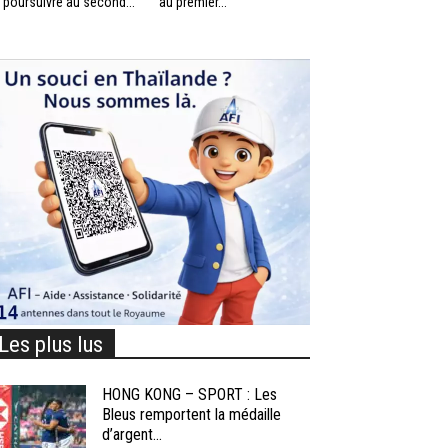
 poursuivre au second...
au premier...
Les plus lus
HONG KONG – SPORT : Les
Bleus remportent la médaille
d’argent...