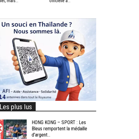
llet, mais...
officielle à...
Les plus lus
HONG KONG – SPORT : Les
Bleus remportent la médaille
d’argent...