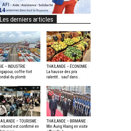
Les derniers articles
IE – INDUSTRIE :
THAÏLANDE – ÉCONOMIE :
ngapour, coffre-fort
La hausse des prix
ndial du plomb
ralentit… sauf dans...
AÏLANDE – TOURISME :
THAÏLANDE – BIRMANIE :
 rebond est confirmé en
Min Aung Hlaing en visite