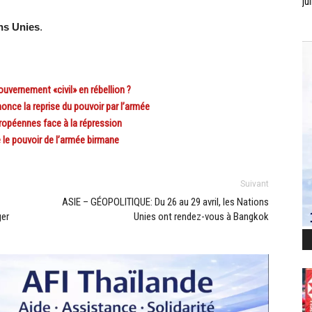
jui
ns Unies
.
vernement «civil» en rébellion ?
nce la reprise du pouvoir par l’armée
ropéennes face à la répression
e pouvoir de l’armée birmane
Suivant
ASIE – GÉOPOLITIQUE: Du 26 au 29 avril, les Nations
ger
Unies ont rendez-vous à Bangkok